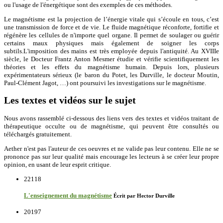
ou l'usage de l'énergétique sont des exemples de ces méthodes.
Le magnétisme est la projection de l’énergie vitale qui s’écoule en tous, c’est
une transmission de force et de vie. Le fluide magnétique réconforte, fortifie et
régénère les cellules de n'importe quel organe. Il permet de soulager ou guérir
certains maux physiques mais également de soigner les corps
subtils.L'imposition des mains est très employée depuis l'antiquité. Au XVIIIe
siècle, le Docteur Frantz Anton Mesmer étudie et vérifie scientifiquement les
théories et les effets du magnétisme humain. Depuis lors, plusieurs
expérimentateurs sérieux (le baron du Potet, les Durville, le docteur Moutin,
Paul-Clément Jagot, …) ont poursuivi les investigations sur le magnétisme.
Les textes et vidéos sur le sujet
Nous avons rassemblé ci-dessous des liens vers des textes et vidéos traitant de
thérapeutique occulte ou de magnétisme, qui peuvent être consultés ou
téléchargés gratuitement.
Aether n'est pas l'auteur de ces oeuvres et ne valide pas leur contenu. Elle ne se
prononce pas sur leur qualité mais encourage les lecteurs à se créer leur propre
opinion, en usant de leur esprit critique.
22118
L'enseignement du magnétisme
Écrit par Hector Durville
20197