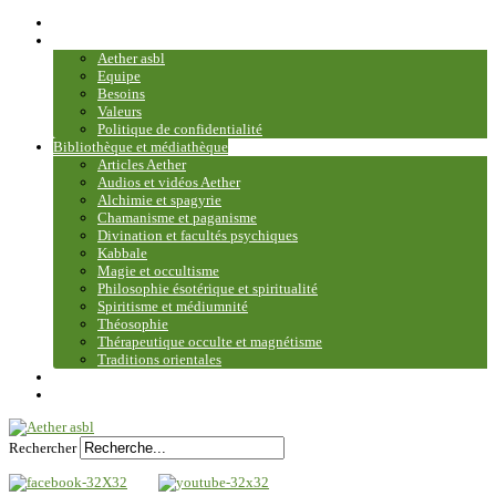
Accueil
Association
Aether asbl
Equipe
Besoins
Valeurs
Politique de confidentialité
Bibliothèque et médiathèque
Articles Aether
Audios et vidéos Aether
Alchimie et spagyrie
Chamanisme et paganisme
Divination et facultés psychiques
Kabbale
Magie et occultisme
Philosophie ésotérique et spiritualité
Spiritisme et médiumnité
Théosophie
Thérapeutique occulte et magnétisme
Traditions orientales
Contact
Plan du site
Rechercher