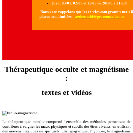
2026
: 05/01, 02/03 et 11/05 de 20h00 à 21h30
Nous vous rappelons que les cercles sont gratuits mais il 
places sont limitées.
aether.asbl@protonmail.com
Thérapeutique occulte et magnétisme
:
textes et vidéos
La thérapeutique occulte comprend l'ensemble des méthodes permettant de
contribuer à soigner les maux physiques et subtils des êtres vivants, en utilisant
des moyens magiques ou spirituels. L'art spagyrique, l'hypnose, le magnétisme