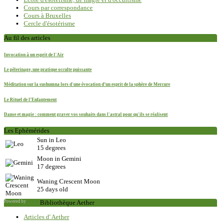
Cours par correspondance
Cours à Bruxelles
Cercle d'ésotérisme
Au fil des articles
Invocation à un esprit de l'Air
Le pèlerinage, une pratique occulte puissante
Méditation sur la sushumna lors d'une évocation d’un esprit de la sphère de Mercure
Le Rituel de l’Enfantement
Danse et magie : comment graver vos souhaits dans l'astral pour qu'ils se réalisent
Les Ephémérides
Sun in Leo
15 degrees
Moon in Gemini
17 degrees
Waning Crescent Moon
25 days old
Powered by
Saxum
Bibliothèque Aether
Articles d' Aether