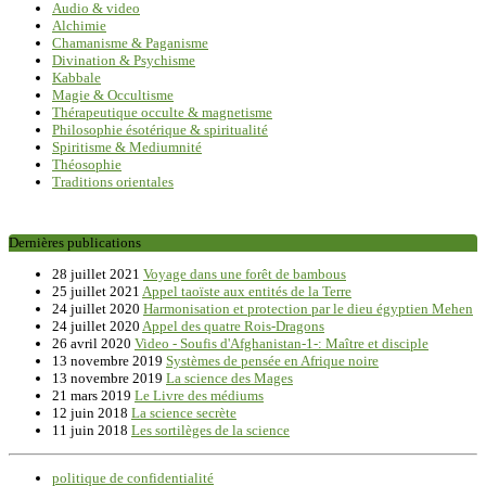
Audio & video
Alchimie
Chamanisme & Paganisme
Divination & Psychisme
Kabbale
Magie & Occultisme
Thérapeutique occulte & magnetisme
Philosophie ésotérique & spiritualité
Spiritisme & Mediumnité
Théosophie
Traditions orientales
Dernières publications
28 juillet 2021
Voyage dans une forêt de bambous
25 juillet 2021
Appel taoïste aux entités de la Terre
24 juillet 2020
Harmonisation et protection par le dieu égyptien Mehen
24 juillet 2020
Appel des quatre Rois-Dragons
26 avril 2020
Video - Soufis d'Afghanistan-1-: Maître et disciple
13 novembre 2019
Systèmes de pensée en Afrique noire
13 novembre 2019
La science des Mages
21 mars 2019
Le Livre des médiums
12 juin 2018
La science secrète
11 juin 2018
Les sortilèges de la science
politique de confidentialité