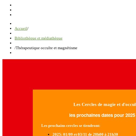
Accueil
/
Bibliothèque et médiathèque
/
Thérapeutique occulte et magnétisme
Les Cercles de magie et d'occul
les prochaines dates pour 2025 
Les prochains cercles se tiendront:
2025
: 01/09 et 03/11 de 20h00 à 21h30