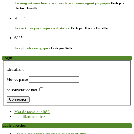
Le magnétisme humain considéré comme agent physique
Écrit par
Hector Durville
20887
Les actions psychiques à distance
Écrit par Hector Durville
6885
Les plantes magiques
Écrit par Sédir
Login
Identifiant
Mot de passe
Se souvenir de moi
Mot de passe oublié ?
Identifiant oublié ?
Ecole d'Aether
Ecole d'ésotérisme, de magie et d'occultisme