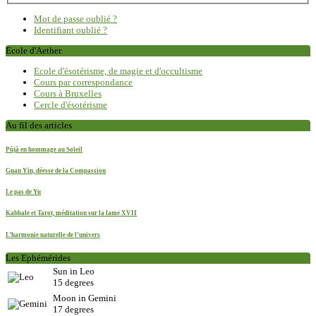
Mot de passe oublié ?
Identifiant oublié ?
Ecole d'Aether
Ecole d'ésotérisme, de magie et d'occultisme
Cours par correspondance
Cours à Bruxelles
Cercle d'ésotérisme
Au fil des articles
Pûjâ en hommage au Soleil
Guan Yin, déesse de la Compassion
Le pas de Yu
Kabbale et Tarot, méditation sur la lame XVII
L’harmonie naturelle de l’univers
Les Ephémérides
Sun in Leo
15 degrees
Moon in Gemini
17 degrees