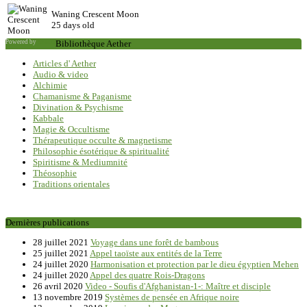
Waning Crescent Moon
25 days old
Powered by
Saxum
Bibliothèque Aether
Articles d' Aether
Audio & video
Alchimie
Chamanisme & Paganisme
Divination & Psychisme
Kabbale
Magie & Occultisme
Thérapeutique occulte & magnetisme
Philosophie ésotérique & spiritualité
Spiritisme & Mediumnité
Théosophie
Traditions orientales
Dernières publications
28 juillet 2021
Voyage dans une forêt de bambous
25 juillet 2021
Appel taoïste aux entités de la Terre
24 juillet 2020
Harmonisation et protection par le dieu égyptien Mehen
24 juillet 2020
Appel des quatre Rois-Dragons
26 avril 2020
Video - Soufis d'Afghanistan-1-: Maître et disciple
13 novembre 2019
Systèmes de pensée en Afrique noire