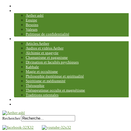
Accueil
Association
Aether asbl
Equipe
Besoins
Valeurs
Politique de confidentialité
Bibliothèque et médiathèque
Articles Aether
Audios et vidéos Aether
Alchimie et spagyrie
Chamanisme et paganisme
Divination et facultés psychiques
Kabbale
Magie et occultisme
Philosophie ésotérique et spiritualité
Spiritisme et médiumnité
Théosophie
Thérapeutique occulte et magnétisme
Traditions orientales
Contact
Plan du site
Rechercher