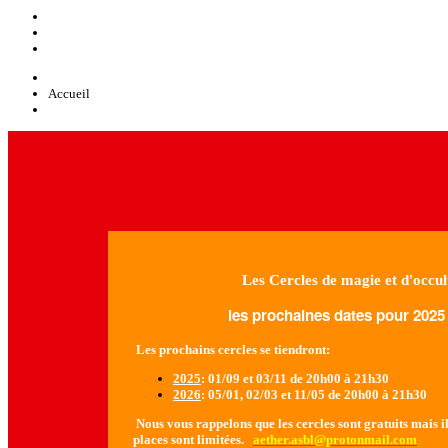
Accueil
Les Cercles de magie et d'occul
les prochaines dates pour 2025 
Les prochains cercles se tiendront:
2025
: 01/09 et 03/11 de 20h00 à 21h30
2026
: 05/01, 02/03 et 11/05 de 20h00 à 21h30
Nous vous rappelons que les cercles sont gratuits mais il 
places sont limitées.
aether.asbl@protonmail.com