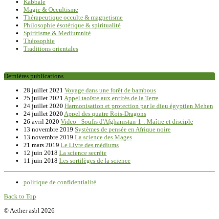
Kabbale
Magie & Occultisme
Thérapeutique occulte & magnetisme
Philosophie ésotérique & spiritualité
Spiritisme & Mediumnité
Théosophie
Traditions orientales
Dernières publications
28 juillet 2021
Voyage dans une forêt de bambous
25 juillet 2021
Appel taoïste aux entités de la Terre
24 juillet 2020
Harmonisation et protection par le dieu égyptien Mehen
24 juillet 2020
Appel des quatre Rois-Dragons
26 avril 2020
Video - Soufis d'Afghanistan-1-: Maître et disciple
13 novembre 2019
Systèmes de pensée en Afrique noire
13 novembre 2019
La science des Mages
21 mars 2019
Le Livre des médiums
12 juin 2018
La science secrète
11 juin 2018
Les sortilèges de la science
politique de confidentialité
Back to Top
© Aether asbl 2026