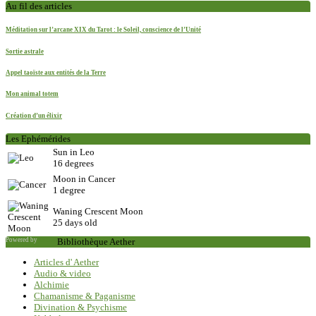
Au fil des articles
Méditation sur l’arcane XIX du Tarot : le Soleil, conscience de l’Unité
Sortie astrale
Appel taoïste aux entités de la Terre
Mon animal totem
Création d’un élixir
Les Ephémérides
Sun in Leo
16 degrees
Moon in Cancer
1 degree
Waning Crescent Moon
25 days old
Powered by
Saxum
Bibliothèque Aether
Articles d' Aether
Audio & video
Alchimie
Chamanisme & Paganisme
Divination & Psychisme