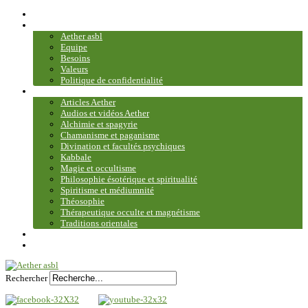
Accueil
Association
Aether asbl
Equipe
Besoins
Valeurs
Politique de confidentialité
Bibliothèque et médiathèque
Articles Aether
Audios et vidéos Aether
Alchimie et spagyrie
Chamanisme et paganisme
Divination et facultés psychiques
Kabbale
Magie et occultisme
Philosophie ésotérique et spiritualité
Spiritisme et médiumnité
Théosophie
Thérapeutique occulte et magnétisme
Traditions orientales
Contact
Plan du site
Rechercher