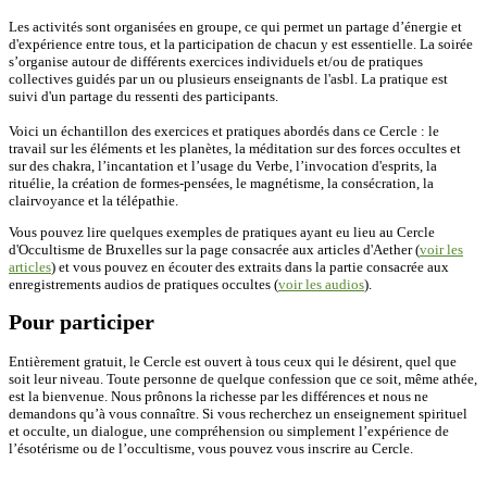
Les activités sont organisées en groupe, ce qui permet un partage d’énergie et
d'expérience entre tous, et la participation de chacun y est essentielle. La soirée
s’organise autour de différents exercices individuels et/ou de pratiques
collectives guidés par un ou plusieurs enseignants de l'asbl. La pratique est
suivi d'un partage du ressenti des participants.
Voici un échantillon des exercices et pratiques abordés dans ce Cercle : le
travail sur les éléments et les planètes, la méditation sur des forces occultes et
sur des chakra, l’incantation et l’usage du Verbe, l’invocation d'esprits, la
rituélie, la création de formes-pensées, le magnétisme, la consécration, la
clairvoyance et la télépathie.
Vous pouvez lire quelques exemples de pratiques ayant eu lieu au Cercle
d'Occultisme de Bruxelles sur la page consacrée aux articles d'Aether (
voir les
articles
) et vous pouvez en écouter des extraits dans la partie consacrée aux
enregistrements audios de pratiques occultes (
voir les audios
).
Pour participer
Entièrement gratuit, le Cercle est ouvert à tous ceux qui le désirent, quel que
soit leur niveau. Toute personne de quelque confession que ce soit, même athée,
est la bienvenue. Nous prônons la richesse par les différences et nous ne
demandons qu’à vous connaître. Si vous recherchez un enseignement spirituel
et occulte, un dialogue, une compréhension ou simplement l’expérience de
l’ésotérisme ou de l’occultisme, vous pouvez vous inscrire au Cercle.