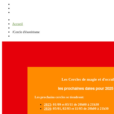
Accueil
/
Cercle d'ésotérisme
Les Cercles de magie et d'occul
les prochaines dates pour 2025 
Les prochains cercles se tiendront:
2025
: 01/09 et 03/11 de 20h00 à 21h30
2026
: 05/01, 02/03 et 11/05 de 20h00 à 21h30