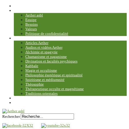
Accueil
Association
Aether asbl
Equipe
Besoins
Valeurs
Politique de confidentialité
Bibliothèque et médiathèque
Articles Aether
Audios et vidéos Aether
Alchimie et spagyrie
Chamanisme et paganisme
Divination et facultés psychiques
Kabbale
Magie et occultisme
Philosophie ésotérique et spiritualité
Spiritisme et médiumnité
Théosophie
Thérapeutique occulte et magnétisme
Traditions orientales
Contact
Plan du site
Rechercher