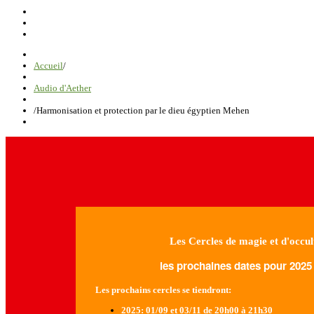
Accueil
/
Audio d'Aether
/
Harmonisation et protection par le dieu égyptien Mehen
Les Cercles de magie et d'occul
les prochaines dates pour 2025 
Les prochains cercles se tiendront:
2025
: 01/09 et 03/11 de 20h00 à 21h30