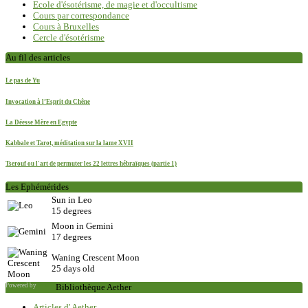
Ecole d'ésotérisme, de magie et d'occultisme
Cours par correspondance
Cours à Bruxelles
Cercle d'ésotérisme
Au fil des articles
Le pas de Yu
Invocation à l’Esprit du Chêne
La Déesse Mère en Egypte
Kabbale et Tarot, méditation sur la lame XVII
Tserouf ou l'art de permuter les 22 lettres hébraïques (partie 1)
Les Ephémérides
Sun in Leo
15 degrees
Moon in Gemini
17 degrees
Waning Crescent Moon
25 days old
Powered by
Saxum
Bibliothèque Aether
Articles d' Aether