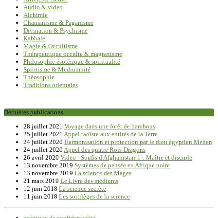
Audio & video
Alchimie
Chamanisme & Paganisme
Divination & Psychisme
Kabbale
Magie & Occultisme
Thérapeutique occulte & magnetisme
Philosophie ésotérique & spiritualité
Spiritisme & Mediumnité
Théosophie
Traditions orientales
Dernières publications
28 juillet 2021
Voyage dans une forêt de bambous
25 juillet 2021
Appel taoïste aux entités de la Terre
24 juillet 2020
Harmonisation et protection par le dieu égyptien Mehen
24 juillet 2020
Appel des quatre Rois-Dragons
26 avril 2020
Video - Soufis d'Afghanistan-1-: Maître et disciple
13 novembre 2019
Systèmes de pensée en Afrique noire
13 novembre 2019
La science des Mages
21 mars 2019
Le Livre des médiums
12 juin 2018
La science secrète
11 juin 2018
Les sortilèges de la science
politique de confidentialité