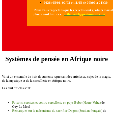
2026
: 05/01, 02/03 et 11/05 de 20h00 à 21h30
Nous vous rappelons que les cercles sont gratuits mais il 
places sont limitées.
aether.asbl@protonmail.com
Systèmes de pensée en Afrique noire
Voici un ensemble de huit documents reprenant des articles au sujet de la magie,
de la mystique et de la sorcellerie en Afrique noire.
Les huit articles sont:
Poisons, sorciers et contre-sorcellerie en pays Bobo (Haute-Volta)
de
Guy Le Moal
Remarques sur le mécanisme du sacrifice Dogon (Soudan français)
de