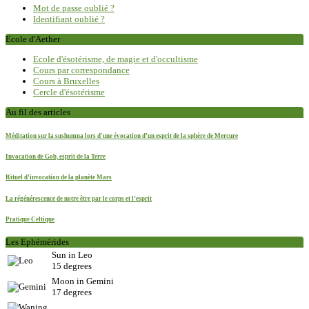
Mot de passe oublié ?
Identifiant oublié ?
Ecole d'Aether
Ecole d'ésotérisme, de magie et d'occultisme
Cours par correspondance
Cours à Bruxelles
Cercle d'ésotérisme
Au fil des articles
Méditation sur la sushumna lors d'une évocation d’un esprit de la sphère de Mercure
Invocation de Gob, esprit de la Terre
Rituel d’invocation de la planète Mars
La régénérescence de notre être par le corps et l’esprit
Pratique Celtique
Les Ephémérides
Sun in Leo
15 degrees
Moon in Gemini
17 degrees