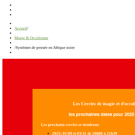
Accueil
/
Magie & Occultisme
/
Systèmes de pensée en Afrique noire
Les Cercles de magie et d'occul
les prochaines dates pour 2025 
Les prochains cercles se tiendront:
2025
: 01/09 et 03/11 de 20h00 à 21h30