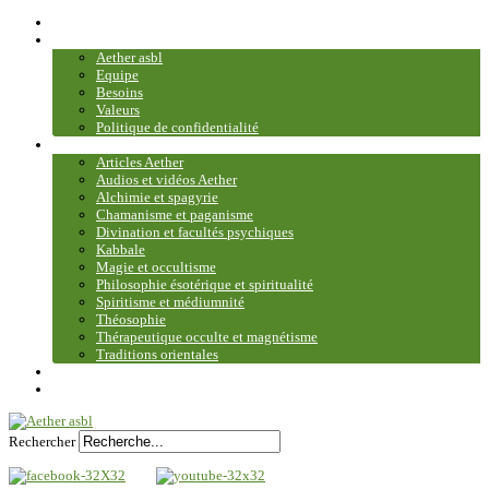
Accueil
Association
Aether asbl
Equipe
Besoins
Valeurs
Politique de confidentialité
Bibliothèque et médiathèque
Articles Aether
Audios et vidéos Aether
Alchimie et spagyrie
Chamanisme et paganisme
Divination et facultés psychiques
Kabbale
Magie et occultisme
Philosophie ésotérique et spiritualité
Spiritisme et médiumnité
Théosophie
Thérapeutique occulte et magnétisme
Traditions orientales
Contact
Plan du site
Rechercher