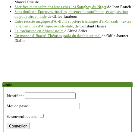
Marcel Griaule
Sacrifice et transfert des âmes chez les Songhay du Niger
de Jean Rouch
Sans douleur: Épreuves rituelles, absence de souffrance, et acquisition
de pouvoirs en Inde
de Gilles Tarabout
Entre recette magique d'Al-Bûnî et prière islamique d'al-Ghazali : textes
talismaniques d'Afrique occidentale
. de Constant Hamès
Le totémisme en Afrique noire
d'Alfred Adler
Un monde diffracté. Théories joola du double animal
de Odile Journet-
Diallo
Login
Identifiant
Mot de passe
Se souvenir de moi