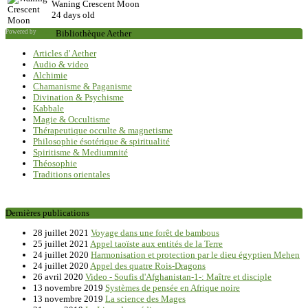
Waning Crescent Moon
24 days old
Powered by
Saxum
Bibliothèque Aether
Articles d' Aether
Audio & video
Alchimie
Chamanisme & Paganisme
Divination & Psychisme
Kabbale
Magie & Occultisme
Thérapeutique occulte & magnetisme
Philosophie ésotérique & spiritualité
Spiritisme & Mediumnité
Théosophie
Traditions orientales
Dernières publications
28 juillet 2021
Voyage dans une forêt de bambous
25 juillet 2021
Appel taoïste aux entités de la Terre
24 juillet 2020
Harmonisation et protection par le dieu égyptien Mehen
24 juillet 2020
Appel des quatre Rois-Dragons
26 avril 2020
Video - Soufis d'Afghanistan-1-: Maître et disciple
13 novembre 2019
Systèmes de pensée en Afrique noire
13 novembre 2019
La science des Mages