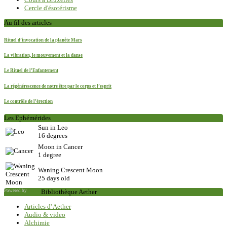
Cercle d'ésotérisme
Au fil des articles
Rituel d’invocation de la planète Mars
La vibration, le mouvement et la danse
Le Rituel de l’Enfantement
La régénérescence de notre être par le corps et l’esprit
Le contrôle de l’érection
Les Ephémérides
Sun in Leo
16 degrees
Moon in Cancer
1 degree
Waning Crescent Moon
25 days old
Powered by
Saxum
Bibliothèque Aether
Articles d' Aether
Audio & video
Alchimie