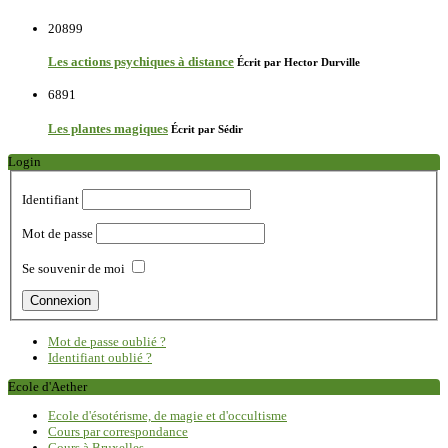
20899
Les actions psychiques à distance
Écrit par Hector Durville
6891
Les plantes magiques
Écrit par Sédir
Login
Identifiant
Mot de passe
Se souvenir de moi
Mot de passe oublié ?
Identifiant oublié ?
Ecole d'Aether
Ecole d'ésotérisme, de magie et d'occultisme
Cours par correspondance
Cours à Bruxelles