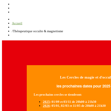
Accueil
/
Thérapeutique occulte & magnetisme
Les Cercles de magie et d'occul
les prochaines dates pour 2025 
Les prochains cercles se tiendront:
2025
: 01/09 et 03/11 de 20h00 à 21h30
2026
: 05/01, 02/03 et 11/05 de 20h00 à 21h30