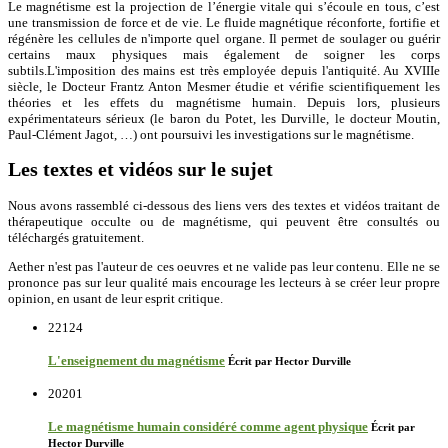
Le magnétisme est la projection de l’énergie vitale qui s’écoule en tous, c’est
une transmission de force et de vie. Le fluide magnétique réconforte, fortifie et
régénère les cellules de n'importe quel organe. Il permet de soulager ou guérir
certains maux physiques mais également de soigner les corps
subtils.L'imposition des mains est très employée depuis l'antiquité. Au XVIIIe
siècle, le Docteur Frantz Anton Mesmer étudie et vérifie scientifiquement les
théories et les effets du magnétisme humain. Depuis lors, plusieurs
expérimentateurs sérieux (le baron du Potet, les Durville, le docteur Moutin,
Paul-Clément Jagot, …) ont poursuivi les investigations sur le magnétisme.
Les textes et vidéos sur le sujet
Nous avons rassemblé ci-dessous des liens vers des textes et vidéos traitant de
thérapeutique occulte ou de magnétisme, qui peuvent être consultés ou
téléchargés gratuitement.
Aether n'est pas l'auteur de ces oeuvres et ne valide pas leur contenu. Elle ne se
prononce pas sur leur qualité mais encourage les lecteurs à se créer leur propre
opinion, en usant de leur esprit critique.
22124
L'enseignement du magnétisme
Écrit par Hector Durville
20201
Le magnétisme humain considéré comme agent physique
Écrit par
Hector Durville