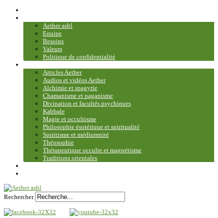
Accueil
Association
Aether asbl
Equipe
Besoins
Valeurs
Politique de confidentialité
Bibliothèque et médiathèque
Articles Aether
Audios et vidéos Aether
Alchimie et spagyrie
Chamanisme et paganisme
Divination et facultés psychiques
Kabbale
Magie et occultisme
Philosophie ésotérique et spiritualité
Spiritisme et médiumnité
Théosophie
Thérapeutique occulte et magnétisme
Traditions orientales
Contact
Plan du site
Rechercher