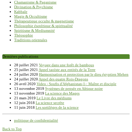
Chamanisme & Paganisme
Divination & Psychisme
Kabbale
Magie & Occultisme
Thérapeutique occulte & magnetisme
Philosophie ésotérique & spiritualité
Spiritisme & Mediumnité
Théosophie
Traditions orientales
Dernières publications
28 juillet 2021
Voyage dans une forêt de bambous
25 juillet 2021
Appel taoïste aux entités de la Terre
24 juillet 2020
Harmonisation et protection par le dieu égyptien Mehen
24 juillet 2020
Appel des quatre Rois-Dragons
26 avril 2020
Video - Soufis d'Afghanistan-1-: Maître et disciple
13 novembre 2019
Systèmes de pensée en Afrique noire
13 novembre 2019
La science des Mages
21 mars 2019
Le Livre des médiums
12 juin 2018
La science secrète
11 juin 2018
Les sortilèges de la science
politique de confidentialité
Back to Top