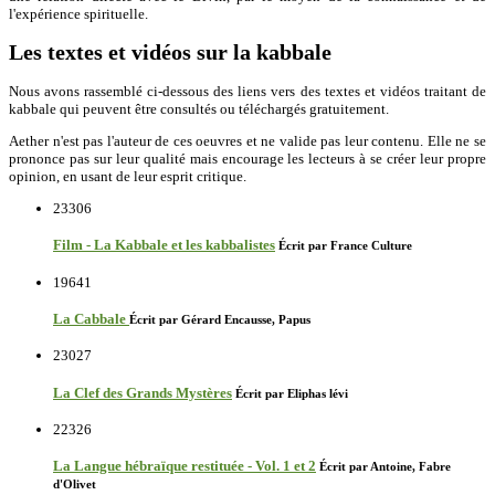
l'expérience spirituelle.
Les textes et vidéos sur la kabbale
Nous avons rassemblé ci-dessous des liens vers des textes et vidéos traitant de
kabbale qui peuvent être consultés ou téléchargés gratuitement.
Aether n'est pas l'auteur de ces oeuvres et ne valide pas leur contenu. Elle ne se
prononce pas sur leur qualité mais encourage les lecteurs à se créer leur propre
opinion, en usant de leur esprit critique.
23306
Film - La Kabbale et les kabbalistes
Écrit par France Culture
19641
La Cabbale
Écrit par Gérard Encausse, Papus
23027
La Clef des Grands Mystères
Écrit par Eliphas lévi
22326
La Langue hébraïque restituée - Vol. 1 et 2
Écrit par Antoine, Fabre
d'Olivet