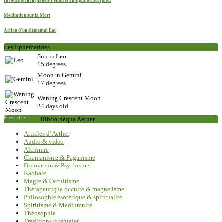
Invocation à la planète Pluton et au signe du Scorpion
Meditation sur la Mort
Action d'un élémental Eau
Les Ephémérides
Sun in Leo
15 degrees
Moon in Gemini
17 degrees
Waning Crescent Moon
24 days old
Powered by
Saxum
Bibliothèque Aether
Articles d' Aether
Audio & video
Alchimie
Chamanisme & Paganisme
Divination & Psychisme
Kabbale
Magie & Occultisme
Thérapeutique occulte & magnetisme
Philosophie ésotérique & spiritualité
Spiritisme & Mediumnité
Théosophie
Traditions orientales