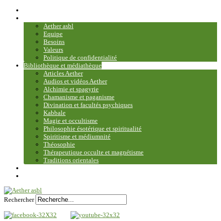
Accueil
Association
Aether asbl
Equipe
Besoins
Valeurs
Politique de confidentialité
Bibliothèque et médiathèque
Articles Aether
Audios et vidéos Aether
Alchimie et spagyrie
Chamanisme et paganisme
Divination et facultés psychiques
Kabbale
Magie et occultisme
Philosophie ésotérique et spiritualité
Spiritisme et médiumnité
Théosophie
Thérapeutique occulte et magnétisme
Traditions orientales
Contact
Plan du site
Rechercher