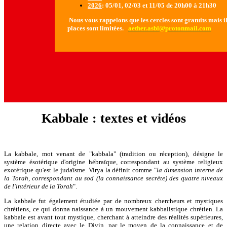
2026
: 05/01, 02/03 et 11/05 de 20h00 à 21h30
Nous vous rappelons que les cercles sont gratuits mais il 
places sont limitées.
aether.asbl@protonmail.com
Kabbale : textes et vidéos
La kabbale, mot venant de "kabbala" (tradition ou réception), désigne le
système ésotérique d'origine hébraïque, correspondant au système religieux
exotérique qu'est le judaïsme. Virya la définit comme "
la dimension interne de
la Torah, correspondant au sod (la connaissance secrète) des quatre niveaux
de l'intérieur de la Torah
".
La kabbale fut également étudiée par de nombreux chercheurs et mystiques
chrétiens, ce qui donna naissance à un mouvement kabbalistique chrétien. La
kabbale est avant tout mystique, cherchant à atteindre des réalités supérieures,
une relation directe avec le Divin, par le moyen de la connaissance et de