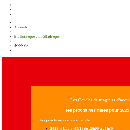
Accueil
/
Bibliothèque et médiathèque
/
Kabbale
Les Cercles de magie et d'occul
les prochaines dates pour 2025 
Les prochains cercles se tiendront:
2025
: 01/09 et 03/11 de 20h00 à 21h30