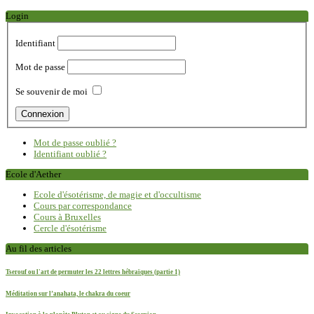
Login
Identifiant
Mot de passe
Se souvenir de moi
Mot de passe oublié ?
Identifiant oublié ?
Ecole d'Aether
Ecole d'ésotérisme, de magie et d'occultisme
Cours par correspondance
Cours à Bruxelles
Cercle d'ésotérisme
Au fil des articles
Tserouf ou l'art de permuter les 22 lettres hébraïques (partie 1)
Méditation sur l’anahata, le chakra du coeur