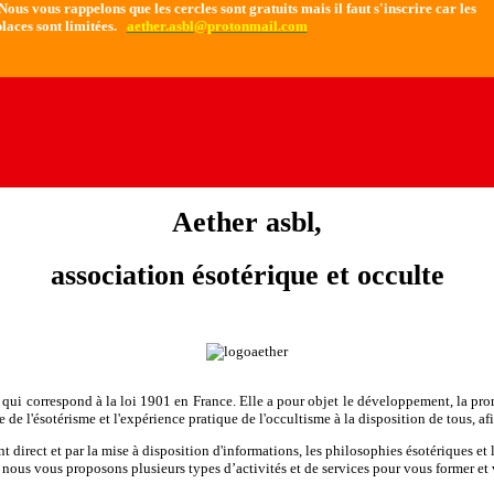
ous vous rappelons que les cercles sont gratuits mais il faut s'inscrire car les
laces sont limitées.
aether.asbl@protonmail.com
Aether asbl,
association ésotérique et occulte
e qui correspond à la loi 1901 en France. Elle a pour objet le développement, la prom
ude de l'ésotérisme et l'expérience pratique de l'occultisme à la disposition de tous, 
 direct et par la mise à disposition d'informations, les philosophies ésotériques et 
, nous vous proposons plusieurs types d’activités et de services pour vous former et