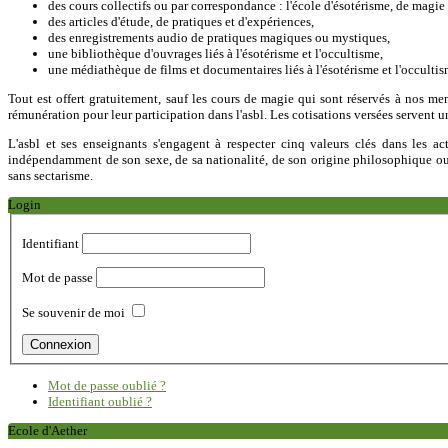
des cours collectifs ou par correspondance : l'école d'ésotérisme, de magie 
des articles d'étude, de pratiques et d'expériences,
des enregistrements audio de pratiques magiques ou mystiques,
une bibliothèque d'ouvrages liés à l'ésotérisme et l'occultisme,
une médiathèque de films et documentaires liés à l'ésotérisme et l'occultis
Tout est offert gratuitement, sauf les cours de magie qui sont réservés à nos mem
rémunération pour leur participation dans l'asbl. Les cotisations versées servent u
L'asbl et ses enseignants s'engagent à respecter cinq valeurs clés dans les act
indépendamment de son sexe, de sa nationalité, de son origine philosophique ou so
sans sectarisme.
Login
Identifiant
Mot de passe
Se souvenir de moi
Mot de passe oublié ?
Identifiant oublié ?
Ecole d'Aether