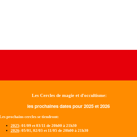
Les Cercles de magie et d'occultisme:
les prochaines dates pour 2025 et 2026
Les prochains cercles se tiendront:
2025
: 01/09 et 03/11 de 20h00 à 21h30
2026
: 05/01, 02/03 et 11/05 de 20h00 à 21h30