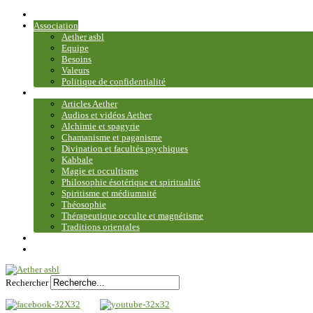
Accueil
Association
Aether asbl
Equipe
Besoins
Valeurs
Politique de confidentialité
Bibliothèque et médiathèque
Articles Aether
Audios et vidéos Aether
Alchimie et spagyrie
Chamanisme et paganisme
Divination et facultés psychiques
Kabbale
Magie et occultisme
Philosophie ésotérique et spiritualité
Spiritisme et médiumnité
Théosophie
Thérapeutique occulte et magnétisme
Traditions orientales
Contact
Plan du site
Rechercher