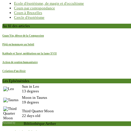
Ecole d'ésotérisme, de magie et d'occultisme
Cours par correspondance
Cours à Bruxelles
Cercle d'ésotérisme
Au fil des articles
Guan Yin, déesse de la Compassion
Pûjâ en hommage au Soleil
Kabbale et Tarot, méditation sur la lame XVII
Action de soutien humanitaire
Création d’un élixir
Les Ephémérides
Sun in Leo
13 degrees
Moon in Taurus
19 degrees
Third Quarter Moon
22 days old
Powered by
Saxum
Bibliothèque Aether