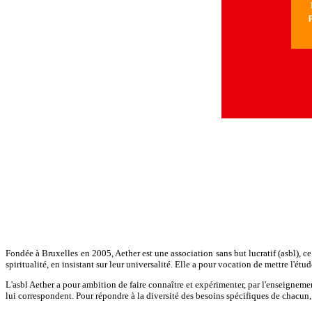
N
p
Fondée à Bruxelles en 2005, Aether est une association sans but lucratif (asbl), c
spiritualité, en insistant sur leur universalité. Elle a pour vocation de mettre l'ét
L'asbl Aether a pour ambition de faire connaître et expérimenter, par l'enseignement
lui correspondent. Pour répondre à la diversité des besoins spécifiques de chacun