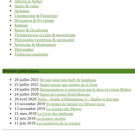
Articles d' Aether
Audio & video
Alchimie
Chamanisme & Paganisme
Divination & Psychisme
Kabbale
Magie & Occultisme
Thérapeutique occulte & magnetisme
Philosophie ésotérique & spiritualité
Spiritisme & Mediumnité
Théosophie
Traditions orientales
Dernières publications
28 juillet 2021
Voyage dans une forêt de bambous
25 juillet 2021
Appel taoïste aux entités de la Terre
24 juillet 2020
Harmonisation et protection par le dieu égyptien Mehen
24 juillet 2020
Appel des quatre Rois-Dragons
26 avril 2020
Video - Soufis d'Afghanistan-1-: Maître et disciple
13 novembre 2019
Systèmes de pensée en Afrique noire
13 novembre 2019
La science des Mages
21 mars 2019
Le Livre des médiums
12 juin 2018
La science secrète
11 juin 2018
Les sortilèges de la science