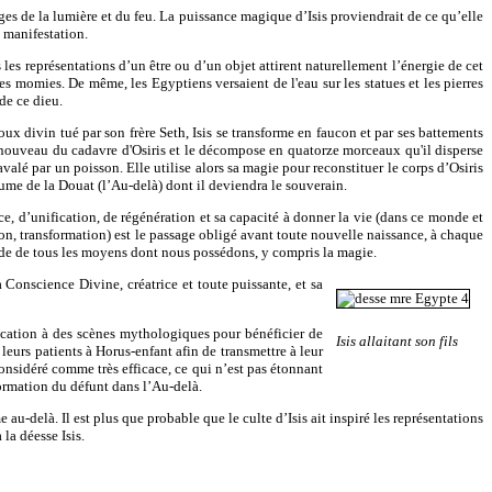
ges de la lumière et du feu. La puissance magique d’Isis proviendrait de ce qu’elle
a manifestation.
es représentations d’un être ou d’un objet attirent naturellement l’énergie de cet
les momies. De même, les Egyptiens versaient de l'eau sur les statues et les pierres
de ce dieu.
x divin tué par son frère Seth, Isis se transforme en faucon et par ses battements
e à nouveau du cadavre d'Osiris et le décompose en quatorze morceaux qu'il disperse
valé par un poisson. Elle utilise alors sa magie pour reconstituer le corps d’Osiris
aume de la Douat (l’Au-delà) dont il deviendra le souverain.
nce, d’unification, de régénération et sa capacité à donner la vie (dans ce monde et
ion, transformation) est le passage obligé avant toute nouvelle naissance, à chaque
aide de tous les moyens dont nous possédons, y compris la magie.
 Conscience Divine, créatrice et toute puissante, et sa
ication à des scènes mythologiques pour bénéficier de
Isis allaitant son fils
 leurs patients à Horus-enfant afin de transmettre à leur
considéré comme très efficace, ce qui n’est pas étonnant
ormation du défunt dans l’Au-delà.
-delà. Il est plus que probable que le culte d’Isis ait inspiré les représentations
la déesse Isis.