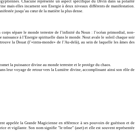
 égyptiennes. Chacune représente un aspect spécifique du Divin dans sa polarité
ine mais elles incarnent son Energie à deux niveaux différents de manifestation.
manifestée jusqu’au cœur de la matière la plus dense.
 corps sépare le monde terrestre de l’infinité du Noun : l’océan primordial, non-
e naissance à l’Energie spirituelle dans le monde. Nout avale le soleil chaque soir
e trouve la Douat (l’«intra-monde» de l’Au-delà), au sein de laquelle les âmes des
ansmet la puissance divine au monde terrestre et le protège du chaos.
és dans leur voyage de retour vers la Lumière divine, accomplissant ainsi son rôle de
uvent appelée la Grande Magicienne en référence à ses pouvoirs de guérison et de
trice et vigilante. Son nom signifie "le trône" (aset) et elle est souvent représentée