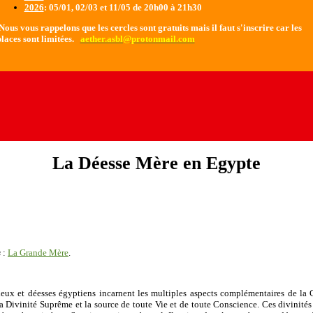
2026
: 05/01, 02/03 et 11/05 de 20h00 à 21h30
ous vous rappelons que les cercles sont gratuits mais il faut s'inscrire car les
laces sont limitées.
aether.asbl@protonmail.com
La Déesse Mère en Egypte
s
:
La Grande Mère
.
ieux et déesses égyptiens incarnent les multiples aspects complémentaires de la
vinité Suprême et la source de toute Vie et de toute Conscience. Ces divinités n