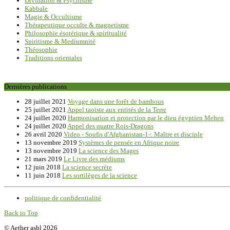
Divination & Psychisme
Kabbale
Magie & Occultisme
Thérapeutique occulte & magnetisme
Philosophie ésotérique & spiritualité
Spiritisme & Mediumnité
Théosophie
Traditions orientales
Dernières publications
28 juillet 2021
Voyage dans une forêt de bambous
25 juillet 2021
Appel taoïste aux entités de la Terre
24 juillet 2020
Harmonisation et protection par le dieu égyptien Mehen
24 juillet 2020
Appel des quatre Rois-Dragons
26 avril 2020
Video - Soufis d'Afghanistan-1-: Maître et disciple
13 novembre 2019
Systèmes de pensée en Afrique noire
13 novembre 2019
La science des Mages
21 mars 2019
Le Livre des médiums
12 juin 2018
La science secrète
11 juin 2018
Les sortilèges de la science
politique de confidentialité
Back to Top
© Aether asbl 2026