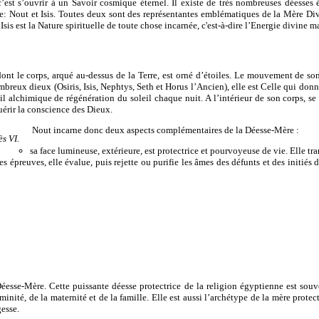
c’est s’ouvrir à un Savoir cosmique éternel. Il existe de très nombreuses déesses
e: Nout et Isis. Toutes deux sont des représentantes emblématiques de la Mère Div
Isis est la Nature spirituelle de toute chose incarnée, c'est-à-dire l’Energie divine 
nt le corps, arqué au-dessus de la Terre, est orné d’étoiles. Le mouvement de son
breux dieux (Osiris, Isis, Nephtys, Seth et Horus l’Ancien), elle est Celle qui donn
il alchimique de régénération du soleil chaque nuit. A l’intérieur de son corps, s
quérir la conscience des Dieux.
Nout incarne donc deux aspects complémentaires de la Déesse-Mère :
s VI.
sa face lumineuse, extérieure, est protectrice et pourvoyeuse de vie. Elle tr
uses épreuves, elle évalue, puis rejette ou purifie les âmes des défunts et des initi
a Déesse-Mère. Cette puissante déesse protectrice de la religion égyptienne est so
éminité, de la maternité et de la famille. Elle est aussi l’archétype de la mère protec
gesse.