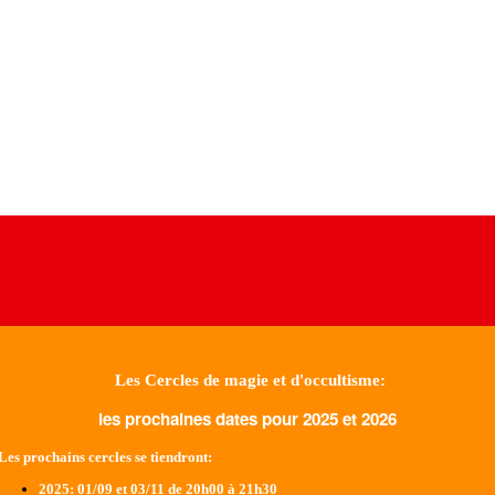
Les Cercles de magie et d'occultisme:
les prochaines dates pour 2025 et 2026
Les prochains cercles se tiendront:
2025
: 01/09 et 03/11 de 20h00 à 21h30