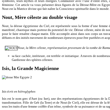
symboles, leurs mythes et leurs énergies. Communier avec l’une d’entre elles, 
féminine. Cet article va vous présenter deux figures de la Déesse-Mère en Egypt
Nout est la Matrice divine qui fait naître la Conscience spirituelle dans le monde. 
Nout, Mère céleste au double visage
Nout, la déesse égyptienne du Ciel, est représentée sous la forme d’une femme do
manifesté, chaotique mais porteur du potentiel de vie. Déesse céleste, mère de nom
pour le faire renaître chaque matin. Elle accomplit ainsi dans son corps un trava
défunts et des initiés traversent de nombreuses épreuves pour être purifiées et ac
Nout, la Mère céleste, représentation provenant de la tombe de Ramsè
sa face cachée, intérieure, est terrible et initiatique. A travers de nombre
Gardienne des sphères célestes.
Isis, la Grande Magicienne
Isis écrit en hiéroglyphes
Isis est le nom grec d'Aset (ou Iset), une des représentations égyptiennes de l
transformation. Fille de Geb (la Terre) et de Nout (le Ciel), elle est déesse de la f
sous les traits d'une femme coiffée d'un trône, symbole de sa puissance et de sa sa