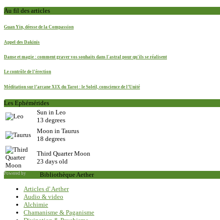
Au fil des articles
Guan Yin, déesse de la Compassion
Appel des Dakinis
Danse et magie : comment graver vos souhaits dans l'astral pour qu'ils se réalisent
Le contrôle de l’érection
Méditation sur l’arcane XIX du Tarot : le Soleil, conscience de l’Unité
Les Ephémérides
Sun in Leo
13 degrees
Moon in Taurus
18 degrees
Third Quarter Moon
23 days old
Powered by
Saxum
Bibliothèque Aether
Articles d' Aether
Audio & video
Alchimie
Chamanisme & Paganisme