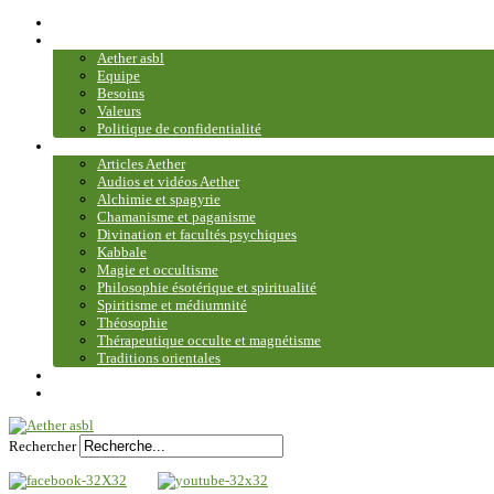
Accueil
Association
Aether asbl
Equipe
Besoins
Valeurs
Politique de confidentialité
Bibliothèque et médiathèque
Articles Aether
Audios et vidéos Aether
Alchimie et spagyrie
Chamanisme et paganisme
Divination et facultés psychiques
Kabbale
Magie et occultisme
Philosophie ésotérique et spiritualité
Spiritisme et médiumnité
Théosophie
Thérapeutique occulte et magnétisme
Traditions orientales
Contact
Plan du site
Rechercher