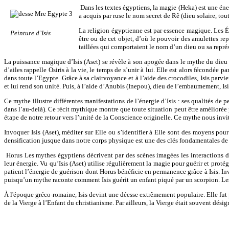
Dans les textes égyptiens, la magie (Heka) est une éne
a acquis par ruse le nom secret de Rê (dieu solaire, tou
La religion égyptienne est par essence magique. Les Ég
Peinture d’Isis
être ou de cet objet, d’où le pouvoir des amulettes rep
taillées qui comportaient le nom d’un dieu ou sa repré
La puissance magique d’Isis (Aset) se révèle à son apogée dans le mythe du dieu O
d’ailes rappelle Osiris à la vie, le temps de s’unir à lui. Elle est alors fécondé
dans toute l’Egypte. Grâce à sa clairvoyance et à l’aide des crocodiles, Isis parvi
et lui rend son unité. Puis, à l’aide d’Anubis (Inepou), dieu de l’embaumement, Isi
Ce mythe illustre différentes manifestations de l’énergie d’Isis : ses qualités de 
dans l’au-delà). Ce récit mythique montre que toute situation peut être améliorée 
étape de notre retour vers l’unité de la Conscience originelle. Ce mythe nous inv
Invoquer Isis (Aset), méditer sur Elle ou s’identifier à Elle sont des moyens pou
densification jusque dans notre corps physique est une des clés fondamentales de l
Horus Les mythes égyptiens décrivent par des scènes imagées les interactions de
leur énergie. Vu qu’Isis (Aset) utilise régulièrement la magie pour guérir et protége
patient l’énergie de guérison dont Horus bénéficie en permanence grâce à Isis. Inv
puisqu’un mythe raconte comment Isis guérit un enfant piqué par un scorpion. Les 
À l'époque gréco-romaine, Isis devint une déesse extrêmement populaire. Elle fut p
de la Vierge à l’Enfant du christianisme. Par ailleurs, la Vierge était souvent dé