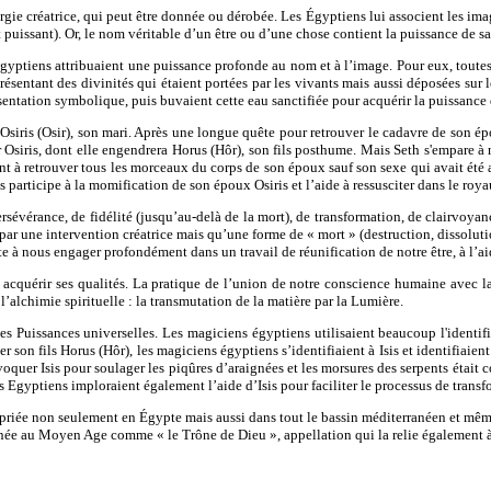
rgie créatrice, qui peut être donnée ou dérobée. Les Égyptiens lui associent les ima
t puissant). Or, le nom véritable d’un être ou d’une chose contient la puissance de s
yptiens attribuaient une puissance profonde au nom et à l’image. Pour eux, toutes l
résentant des divinités qui étaient portées par les vivants mais aussi déposées sur 
sentation symbolique, puis buvaient cette eau sanctifiée pour acquérir la puissance 
siris (Osir), son mari. Après une longue quête pour retrouver le cadavre de son épou
e par Osiris, dont elle engendrera Horus (Hôr), son fils posthume. Mais Seth s'empar
ent à retrouver tous les morceaux du corps de son époux sauf son sexe qui avait été a
s participe à la momification de son époux Osiris et l’aide à ressusciter dans le roy
persévérance, de fidélité (jusqu’au-delà de la mort), de transformation, de clairvoya
par une intervention créatrice mais qu’une forme de « mort » (destruction, dissolut
ite à nous engager profondément dans un travail de réunification de notre être, à l’
r acquérir ses qualités. La pratique de l’union de notre conscience humaine avec la
’alchimie spirituelle : la transmutation de la matière par la Lumière.
s Puissances universelles. Les magiciens égyptiens utilisaient beaucoup l'identif
r son fils Horus (Hôr), les magiciens égyptiens s’identifiaient à Isis et identifiaient
oquer Isis pour soulager les piqûres d’araignées et les morsures des serpents était 
Egyptiens imploraient également l’aide d’Isis pour faciliter le processus de transf
riée non seulement en Égypte mais aussi dans tout le bassin méditerranéen et même au
signée au Moyen Age comme « le Trône de Dieu », appellation qui la relie également à 