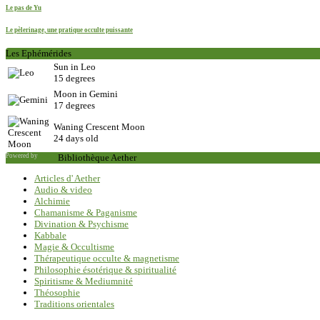
Le pas de Yu
Le pèlerinage, une pratique occulte puissante
Les Ephémérides
Sun in Leo
15 degrees
Moon in Gemini
17 degrees
Waning Crescent Moon
24 days old
Powered by
Saxum
Bibliothèque Aether
Articles d' Aether
Audio & video
Alchimie
Chamanisme & Paganisme
Divination & Psychisme
Kabbale
Magie & Occultisme
Thérapeutique occulte & magnetisme
Philosophie ésotérique & spiritualité
Spiritisme & Mediumnité
Théosophie
Traditions orientales