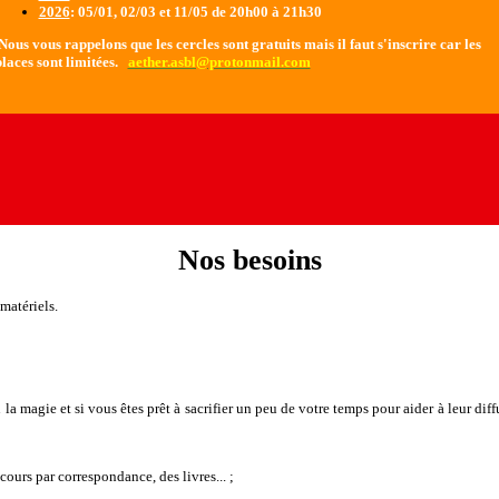
2026
: 05/01, 02/03 et 11/05 de 20h00 à 21h30
ous vous rappelons que les cercles sont gratuits mais il faut s'inscrire car les
laces sont limitées.
aether.asbl@protonmail.com
Nos besoins
matériels.
 ou la magie et si vous êtes prêt à sacrifier un peu de votre temps pour aider à leur
 cours par correspondance, des livres... ;