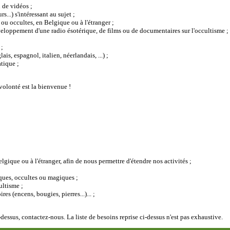
 de vidéos ;
s...) s'intéressant au sujet ;
 ou occultes, en Belgique ou à l'étranger ;
éveloppement d'une radio ésotérique, de films ou de documentaires sur l'occultisme ;
 ;
is, espagnol, italien, néerlandais, ...) ;
tique ;
volonté est la bienvenue !
elgique ou à l'étranger, afin de nous permettre d'étendre nos activités ;
riques, occultes ou magiques ;
ultisme ;
es (encens, bougies, pierres...)... ;
dessus, contactez-nous. La liste de besoins reprise ci-dessus n'est pas exhaustive.