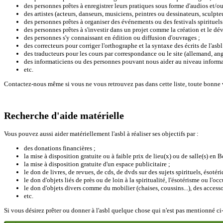
des personnes prêtes à enregistrer leurs pratiques sous forme d'audios et/ou
des artistes (acteurs, danseurs, musiciens, peintres ou dessinateurs, sculpteur
des personnes prêtes à organiser des événements ou des festivals spirituels
des personnes prêtes à s'investir dans un projet comme la création et le d
des personnes s'y connaissant en édition ou diffusion d'ouvrages ;
des correcteurs pour corriger l'orthographe et la syntaxe des écrits de l'asbl
des traducteurs pour les cours par correspondance ou le site (allemand, angla
des informaticiens ou des personnes pouvant nous aider au niveau informa
etc.
Contactez-nous même si vous ne vous retrouvez pas dans cette liste, toute bonne 
Recherche d'aide matérielle
Vous pouvez aussi aider matériellement l'asbl à réaliser ses objectifs par :
des donations financières ;
la mise à disposition gratuite ou à faible prix de lieu(x) ou de salle(s) en B
la mise à disposition gratuite d'un espace publicitaire ;
le don de livres, de revues, de cds, de dvds sur des sujets spirituels, ésoté
le don d'objets liés de près ou de loin à la spiritualité, l'ésotérisme ou l'occ
le don d'objets divers comme du mobilier (chaises, coussins...), des accessoir
etc.
Si vous désirez prêter ou donner à l'asbl quelque chose qui n'est pas mentionné ci-