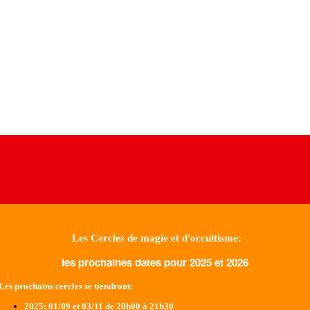
Les Cercles de magie et d'occultisme:
les prochaines dates pour 2025 et 2026
Les prochains cercles se tiendront:
2025
: 01/09 et 03/11 de 20h00 à 21h30