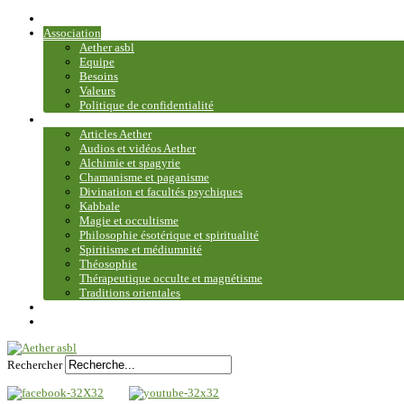
Accueil
Association
Aether asbl
Equipe
Besoins
Valeurs
Politique de confidentialité
Bibliothèque et médiathèque
Articles Aether
Audios et vidéos Aether
Alchimie et spagyrie
Chamanisme et paganisme
Divination et facultés psychiques
Kabbale
Magie et occultisme
Philosophie ésotérique et spiritualité
Spiritisme et médiumnité
Théosophie
Thérapeutique occulte et magnétisme
Traditions orientales
Contact
Plan du site
Rechercher