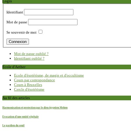
Login
Identifiant
Mot de passe
Se souvenir de moi
Mot de passe oublié ?
Identifiant oublié ?
Ecole d'Aether
Ecole d'ésotérisme, de magie et d'occultisme
Cours par correspondance
Cours à Bruxelles
Cercle d'ésotérisme
Au fil des articles
Harmonisation et protection par le dieu égyptien Mehen
Evocation d’une entité végétale
Le gardien du seuil