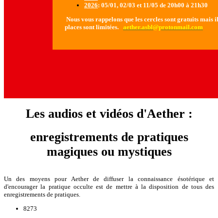
2026
: 05/01, 02/03 et 11/05 de 20h00 à 21h30
Nous vous rappelons que les cercles sont gratuits mais il 
places sont limitées.
aether.asbl@protonmail.com
Les audios et vidéos d'Aether :
enregistrements de pratiques
magiques ou mystiques
Un des moyens pour Aether de diffuser la connaissance ésotérique et
d'encourager la pratique occulte est de mettre à la disposition de tous des
enregistrements de pratiques.
8273