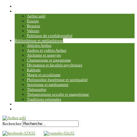
Accueil
Association
Aether asbl
Equipe
Besoins
Valeurs
Politique de confidentialité
Bibliothèque et médiathèque
Articles Aether
Audios et vidéos Aether
Alchimie et spagyrie
Chamanisme et paganisme
Divination et facultés psychiques
Kabbale
Magie et occultisme
Philosophie ésotérique et spiritualité
Spiritisme et médiumnité
Théosophie
Thérapeutique occulte et magnétisme
Traditions orientales
Contact
Plan du site
Rechercher