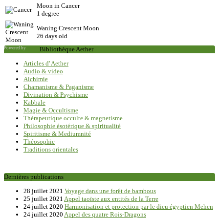
Moon in Cancer
1 degree
Waning Crescent Moon
26 days old
Powered by
Saxum
Bibliothèque Aether
Articles d' Aether
Audio & video
Alchimie
Chamanisme & Paganisme
Divination & Psychisme
Kabbale
Magie & Occultisme
Thérapeutique occulte & magnetisme
Philosophie ésotérique & spiritualité
Spiritisme & Mediumnité
Théosophie
Traditions orientales
Dernières publications
28 juillet 2021
Voyage dans une forêt de bambous
25 juillet 2021
Appel taoïste aux entités de la Terre
24 juillet 2020
Harmonisation et protection par le dieu égyptien Mehen
24 juillet 2020
Appel des quatre Rois-Dragons