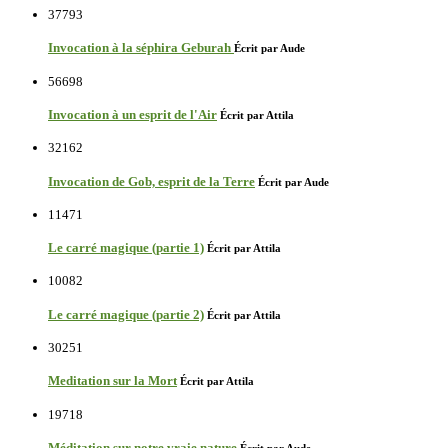
37793
Invocation à la séphira Geburah
Écrit par Aude
56698
Invocation à un esprit de l'Air
Écrit par Attila
32162
Invocation de Gob, esprit de la Terre
Écrit par Aude
11471
Le carré magique (partie 1)
Écrit par Attila
10082
Le carré magique (partie 2)
Écrit par Attila
30251
Meditation sur la Mort
Écrit par Attila
19718
Méditation sur notre vraie nature
Écrit par Aude