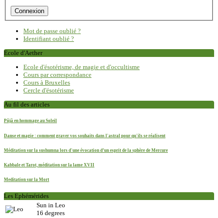
Mot de passe oublié ?
Identifiant oublié ?
Ecole d'Aether
Ecole d'ésotérisme, de magie et d'occultisme
Cours par correspondance
Cours à Bruxelles
Cercle d'ésotérisme
Au fil des articles
Pûjâ en hommage au Soleil
Danse et magie : comment graver vos souhaits dans l'astral pour qu'ils se réalisent
Méditation sur la sushumna lors d'une évocation d’un esprit de la sphère de Mercure
Kabbale et Tarot, méditation sur la lame XVII
Meditation sur la Mort
Les Ephémérides
Sun in Leo
16 degrees