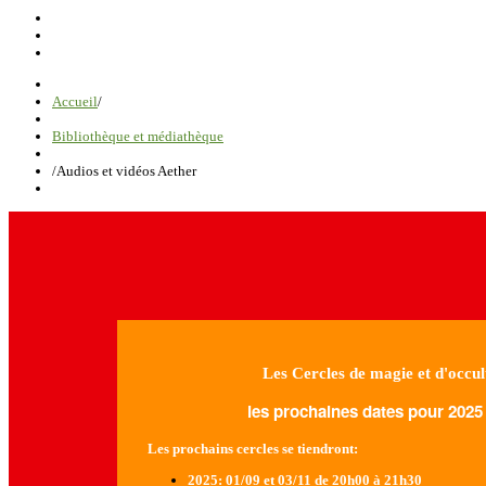
Accueil
/
Bibliothèque et médiathèque
/
Audios et vidéos Aether
Les Cercles de magie et d'occul
les prochaines dates pour 2025 
Les prochains cercles se tiendront:
2025
: 01/09 et 03/11 de 20h00 à 21h30