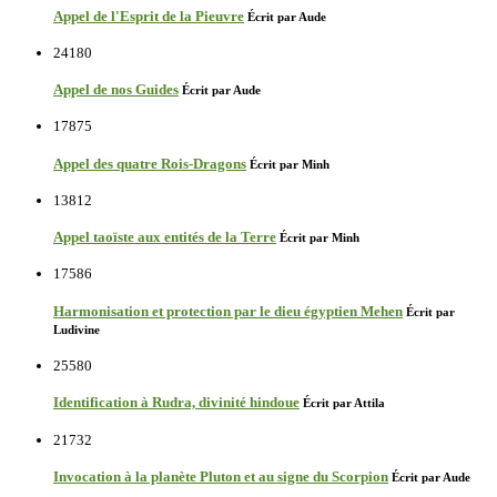
Appel de l'Esprit de la Pieuvre
Écrit par Aude
24180
Appel de nos Guides
Écrit par Aude
17875
Appel des quatre Rois-Dragons
Écrit par Minh
13812
Appel taoïste aux entités de la Terre
Écrit par Minh
17586
Harmonisation et protection par le dieu égyptien Mehen
Écrit par
Ludivine
25580
Identification à Rudra, divinité hindoue
Écrit par Attila
21732
Invocation à la planète Pluton et au signe du Scorpion
Écrit par Aude