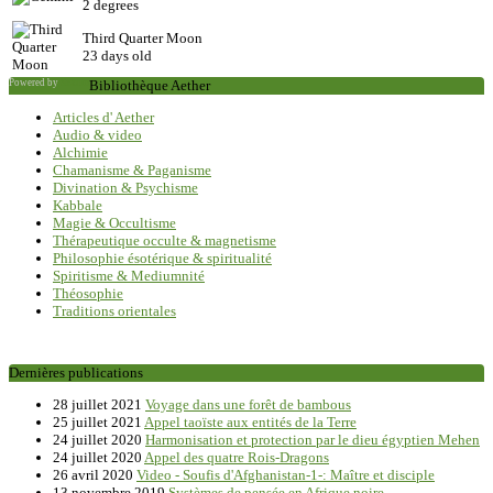
2 degrees
Third Quarter Moon
23 days old
Powered by
Saxum
Bibliothèque Aether
Articles d' Aether
Audio & video
Alchimie
Chamanisme & Paganisme
Divination & Psychisme
Kabbale
Magie & Occultisme
Thérapeutique occulte & magnetisme
Philosophie ésotérique & spiritualité
Spiritisme & Mediumnité
Théosophie
Traditions orientales
Dernières publications
28 juillet 2021
Voyage dans une forêt de bambous
25 juillet 2021
Appel taoïste aux entités de la Terre
24 juillet 2020
Harmonisation et protection par le dieu égyptien Mehen
24 juillet 2020
Appel des quatre Rois-Dragons
26 avril 2020
Video - Soufis d'Afghanistan-1-: Maître et disciple
13 novembre 2019
Systèmes de pensée en Afrique noire