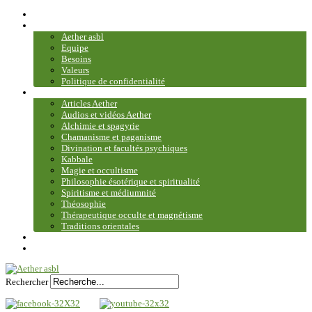
Accueil
Association
Aether asbl
Equipe
Besoins
Valeurs
Politique de confidentialité
Bibliothèque et médiathèque
Articles Aether
Audios et vidéos Aether
Alchimie et spagyrie
Chamanisme et paganisme
Divination et facultés psychiques
Kabbale
Magie et occultisme
Philosophie ésotérique et spiritualité
Spiritisme et médiumnité
Théosophie
Thérapeutique occulte et magnétisme
Traditions orientales
Contact
Plan du site
Rechercher