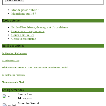
Mot de passe oublié ?
Identifiant oublié ?
Ecole d'Aether
Ecole d'ésotérisme, de magie et d'occultisme
Cours par correspondance
Cours à Bruxelles
Cercle d'ésotérisme
Au fil des articles
Le Rituel de l’Enfantement
La voie de l’extase
Méditation sur l’arcane XIX du Tarot : le Soleil, conscience de l’Unité
Le contrôle de l’érection
Meditation sur la Mort
Les Ephémérides
Sun in Leo
14 degrees
Moon in Gemini