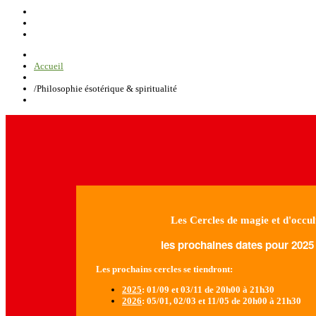
Accueil
/
Philosophie ésotérique & spiritualité
Les Cercles de magie et d'occul
les prochaines dates pour 2025 
Les prochains cercles se tiendront:
2025
: 01/09 et 03/11 de 20h00 à 21h30
2026
: 05/01, 02/03 et 11/05 de 20h00 à 21h30