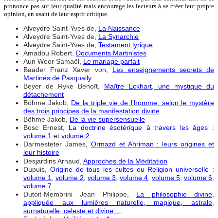
prononce pas sur leur qualité mais encourage les lecteurs à se créer leur propre
opinion, en usant de leur esprit critique.
Alveydre Saint-Yves de,
La Naissance
Alveydre Saint-Yves de,
La Synarchie
Alveydre Saint-Yves de,
Testament lyrique
Amadou Robert,
Documents Martinistes
Aun Weor Samaël,
Le mariage parfait
Baader Franz Xaver von,
Les enseignements secrets de
Martinés de Pasqually
Beyer de Ryke Benoît,
Maître Eckhart, une mystique du
détachement
Böhme Jakob,
De la triple vie de l'homme, selon le mystère
des trois principes de la manifestation divine
Böhme Jakob,
De la vie supersensuelle
Bosc Ernest,
La doctrine ésotérique à travers les âges
:
volume 1
et
volume 2
Darmesteter James,
Ormazd et Ahriman : leurs origines et
leur histoire
Desjardins Arnaud,
Approches de la Méditation
Dupuis,
Origine de tous les cultes ou Religion universelle
:
volume 1
,
volume 2
,
volume 3
,
volume 4
,
volume 5
,
volume 6
,
volume 7
Dutoit-Membrini Jean Philippe,
La philosophie divine,
appliquée aux lumières naturelle, magique, astrale,
surnaturelle, celeste et divine ...