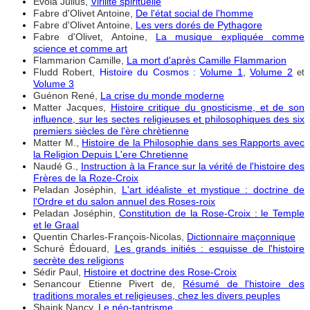
Evola Julius,
Virilité spirituelle
Fabre d'Olivet Antoine,
De l'état social de l'homme
Fabre d'Olivet Antoine,
Les vers dorés de Pythagore
Fabre d'Olivet, Antoine,
La musique expliquée comme
science et comme art
Flammarion Camille,
La mort d'après Camille Flammarion
Fludd Robert,
Histoire du Cosmos :
Volume 1
,
Volume 2
et
Volume 3
Guénon René,
La crise du monde moderne
Matter Jacques,
Histoire critique du gnosticisme, et de son
influence, sur les sectes religieuses et philosophiques des six
premiers siècles de l'ère chrètienne
Matter M.,
Histoire de la Philosophie dans ses Rapports avec
la Religion Depuis L'ere Chretienne
Naudé G.,
Instruction à la France sur la vérité de l'histoire des
Frères de la Roze-Croix
Peladan Joséphin,
L'art idéaliste et mystique : doctrine de
l'Ordre et du salon annuel des Roses-roix
Peladan Joséphin,
Constitution de la Rose-Croix : le Temple
et le Graal
Quentin Charles-François-Nicolas,
Dictionnaire maçonnique
Schuré Édouard,
Les grands initiés : esquisse de l'histoire
secrète des religions
Sédir Paul,
Histoire et doctrine des Rose-Croix
Senancour Etienne Pivert de,
Résumé de l'histoire des
traditions morales et religieuses, chez les divers peuples
Shaink Nancy,
Le néo-tantrisme