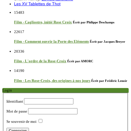
Les XV Tablettes de Thot
15483
Film - Cagliostro, initié Rose Croix
Écrit par Philippe Deschamps
22617
Film - Comment ouvrir la Porte des Eléments
Écrit par Jacques Breyer
20336
Film - L'ordre de la Rose-Croix
Écrit par AMORC
14190
Film - Les Rose-Croix, des origines à nos jours
Écrit par Frédéric Lenoir
Login
Identifiant
Mot de passe
Se souvenir de moi