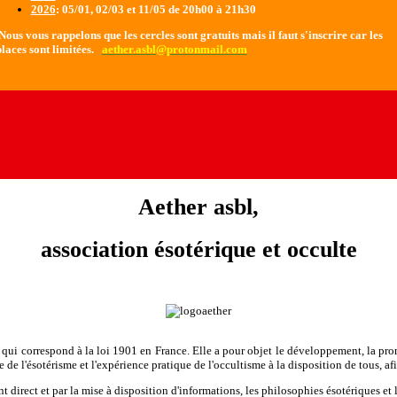
2026
: 05/01, 02/03 et 11/05 de 20h00 à 21h30
ous vous rappelons que les cercles sont gratuits mais il faut s'inscrire car les
laces sont limitées.
aether.asbl@protonmail.com
Aether asbl,
association ésotérique et occulte
e qui correspond à la loi 1901 en France. Elle a pour objet le développement, la prom
ude de l'ésotérisme et l'expérience pratique de l'occultisme à la disposition de tous, 
 direct et par la mise à disposition d'informations, les philosophies ésotériques et 