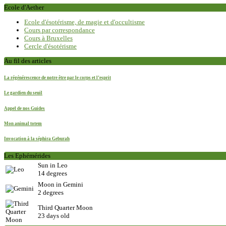
Ecole d'Aether
Ecole d'ésotérisme, de magie et d'occultisme
Cours par correspondance
Cours à Bruxelles
Cercle d'ésotérisme
Au fil des articles
La régénérescence de notre être par le corps et l’esprit
Le gardien du seuil
Appel de nos Guides
Mon animal totem
Invocation à la séphira Geburah
Les Ephémérides
Sun in Leo
14 degrees
Moon in Gemini
2 degrees
Third Quarter Moon
23 days old