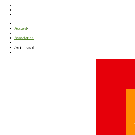
Accueil
/
Association
/
Aether asbl