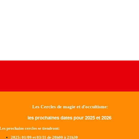
Les Cercles de magie et d'occultisme:
les prochaines dates pour 2025 et 2026
Les prochains cercles se tiendront:
2025
: 01/09 et 03/11 de 20h00 à 21h30