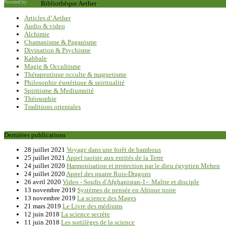
Powered by
Saxum
Bibliothèque Aether
Articles d' Aether
Audio & video
Alchimie
Chamanisme & Paganisme
Divination & Psychisme
Kabbale
Magie & Occultisme
Thérapeutique occulte & magnetisme
Philosophie ésotérique & spiritualité
Spiritisme & Mediumnité
Théosophie
Traditions orientales
Dernières publications
28 juillet 2021
Voyage dans une forêt de bambous
25 juillet 2021
Appel taoïste aux entités de la Terre
24 juillet 2020
Harmonisation et protection par le dieu égyptien Mehen
24 juillet 2020
Appel des quatre Rois-Dragons
26 avril 2020
Video - Soufis d'Afghanistan-1-: Maître et disciple
13 novembre 2019
Systèmes de pensée en Afrique noire
13 novembre 2019
La science des Mages
21 mars 2019
Le Livre des médiums
12 juin 2018
La science secrète
11 juin 2018
Les sortilèges de la science