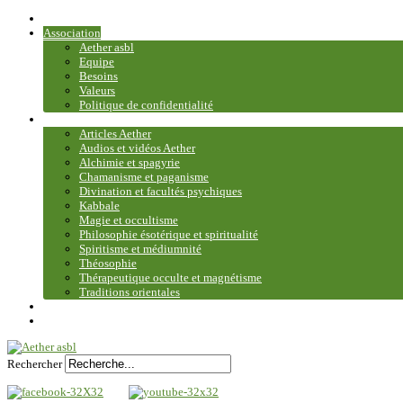
Accueil
Association
Aether asbl
Equipe
Besoins
Valeurs
Politique de confidentialité
Bibliothèque et médiathèque
Articles Aether
Audios et vidéos Aether
Alchimie et spagyrie
Chamanisme et paganisme
Divination et facultés psychiques
Kabbale
Magie et occultisme
Philosophie ésotérique et spiritualité
Spiritisme et médiumnité
Théosophie
Thérapeutique occulte et magnétisme
Traditions orientales
Contact
Plan du site
Rechercher