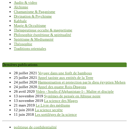
Audio & video
Alchimie
Chamanisme & Paganisme
Divination & Psychisme
Kabbale
Magie & Occultisme
Thérapeutique occulte & magnetisme
Philosophie ésotérique & spiritualité
Spiritisme & Mediumnité
Théosophie
Traditions orientales
Dernières publications
28 juillet 2021
Voyage dans une forêt de bambous
25 juillet 2021
Appel taoïste aux entités de la Terre
24 juillet 2020
Harmonisation et protection par le dieu égyptien Mehen
24 juillet 2020
Appel des quatre Rois-Dragons
26 avril 2020
Video - Soufis d'Afghanistan-1-: Maître et disciple
13 novembre 2019
Systèmes de pensée en Afrique noire
13 novembre 2019
La science des Mages
21 mars 2019
Le Livre des médiums
12 juin 2018
La science secrète
11 juin 2018
Les sortilèges de la science
politique de confidentialité