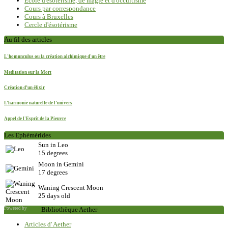
Ecole d'ésotérisme, de magie et d'occultisme
Cours par correspondance
Cours à Bruxelles
Cercle d'ésotérisme
Au fil des articles
L'homunculus ou la création alchimique d'un être
Meditation sur la Mort
Création d’un élixir
L’harmonie naturelle de l’univers
Appel de l'Esprit de la Pieuvre
Les Ephémérides
Sun in Leo
15 degrees
Moon in Gemini
17 degrees
Waning Crescent Moon
25 days old
Powered by
Saxum
Bibliothèque Aether
Articles d' Aether