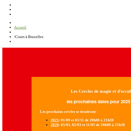
Accueil
/
Cours à Bruxelles
Les Cercles de magie et d'occul
les prochaines dates pour 2025 
Les prochains cercles se tiendront:
2025
: 01/09 et 03/11 de 20h00 à 21h30
2026
: 05/01, 02/03 et 11/05 de 20h00 à 21h30