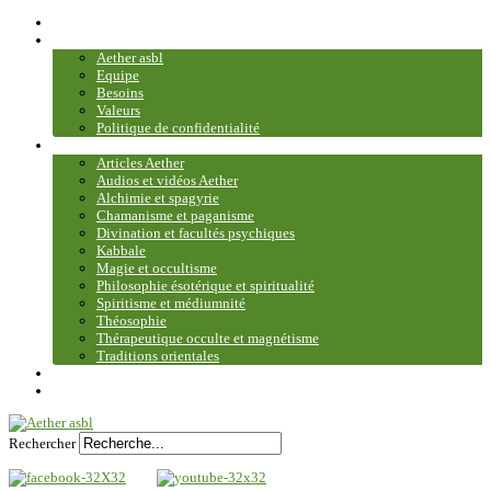
Accueil
Association
Aether asbl
Equipe
Besoins
Valeurs
Politique de confidentialité
Bibliothèque et médiathèque
Articles Aether
Audios et vidéos Aether
Alchimie et spagyrie
Chamanisme et paganisme
Divination et facultés psychiques
Kabbale
Magie et occultisme
Philosophie ésotérique et spiritualité
Spiritisme et médiumnité
Théosophie
Thérapeutique occulte et magnétisme
Traditions orientales
Contact
Plan du site
Rechercher