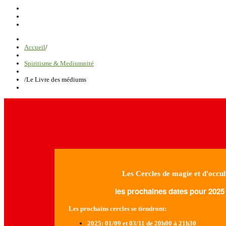
Accueil
/
Spiritisme & Mediumnité
/
Le Livre des médiums
Les Cercles de magie et d'occul
les prochaines dates pour 2025 
Les prochains cercles se tiendront:
2025
: 01/09 et 03/11 de 20h00 à 21h30