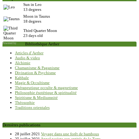
Sun in Leo
13 degrees
Moon in Taurus
18 degrees
Third Quarter Moon
23 days old
Powered by
Saxum
Bibliothèque Aether
Articles d' Aether
Audio & video
Alchimie
Chamanisme & Paganisme
Divination & Psychisme
Kabbale
Magie & Occultisme
Thérapeutique occulte & magnetisme
Philosophie ésotérique & spiritualité
Spiritisme & Mediumnité
Théosophie
Traditions orientales
Dernières publications
28 juillet 2021
Voyage dans une forêt de bambous
25 juillet 2021
Appel taoïste aux entités de la Terre