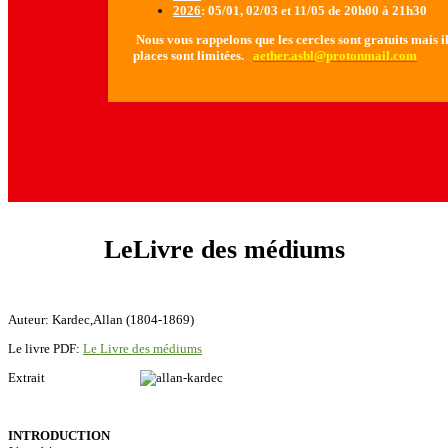
2026
: 05/01, 02/03 et 11/05 de 20h00 à 21h30
Nous vous rappelons que les cercles sont gratuits mais il 
places sont limitées.
aether.asbl@protonmail.com
LeLivre des médiums
Auteur: Kardec,Allan (1804-1869)
Le livre PDF:
Le Livre des médiums
Extrait
INTRODUCTION