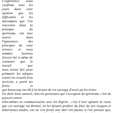
L'expérience nous
confirme tous les
jours dans cette
opinion que les
difficultés et les
mécomptes
que l'on
rencontre dans la
pratique du
spiritisme, ont leur
source dans
l'ignorance des
principes
de cette
science, et nous
sommes heureux
d'avoir été à même de
constater que le
travail que
nous
avons fait pour
prémunir les adeptes
contre les écueils d'un
noviciat, a porté ses
fruits, et
que
beaucoup ont dû à la lecture de cet ouvrage d'avoir pu les éviter.
Un désir bien naturel, chez les personnes qui s'occupent de spiritisme, c'est de
pouvoir entrer
elles-mêmes en communication avec les Esprits ; c'est à leur aplanir la route
que cet ouvrage est
destiné, en les faisant profiter du fruit de nos longues et
laborieuses études, car on s'en ferait une
idée très fausse si l'on pensait que,