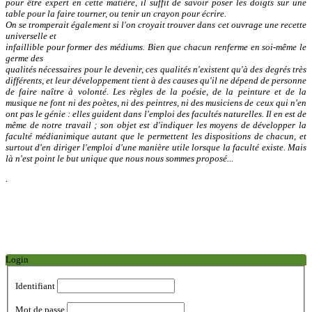
pour être expert en cette matière, il suffit de savoir poser les
doigts sur une
table pour la faire tourner, ou tenir un crayon pour écrire.
On se tromperait également si l'on croyait trouver dans cet ouvrage une recette
universelle et
infaillible pour former des médiums. Bien que chacun renferme en soi-même le
germe des
qualités nécessaires pour le devenir, ces qualités n'existent qu'à des degrés très
différents, et leur
développement tient à des causes qu'il ne dépend de personne
de faire naître à volonté. Les règles
de la poésie, de la peinture et de la
musique ne font ni des poètes, ni des peintres, ni des
musiciens de ceux qui n'en
ont pas le génie : elles guident dans l'emploi des facultés naturelles. Il
en est de
même de notre travail ; son objet est d'indiquer les moyens de développer la
faculté
médianimique autant que le permettent les dispositions de chacun, et
surtout d'en diriger l'emploi
d'une manière utile lorsque la faculté existe. Mais
là n'est point le but unique que nous nous
sommes proposé...
.
Login
Identifiant
Mot de passe