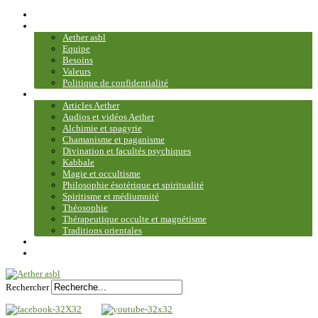
Accueil
Association
Aether asbl
Equipe
Besoins
Valeurs
Politique de confidentialité
Bibliothèque et médiathèque
Articles Aether
Audios et vidéos Aether
Alchimie et spagyrie
Chamanisme et paganisme
Divination et facultés psychiques
Kabbale
Magie et occultisme
Philosophie ésotérique et spiritualité
Spiritisme et médiumnité
Théosophie
Thérapeutique occulte et magnétisme
Traditions orientales
Contact
Plan du site
Rechercher