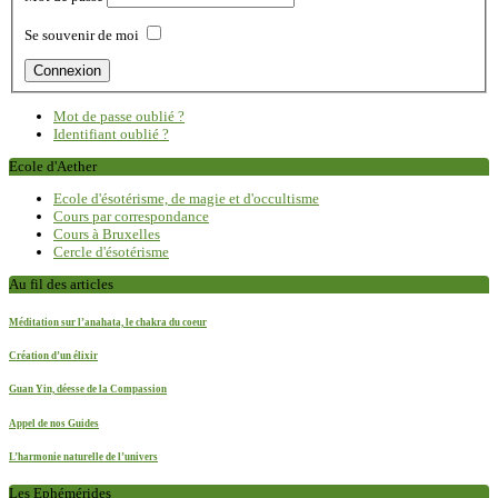
Se souvenir de moi
Mot de passe oublié ?
Identifiant oublié ?
Ecole d'Aether
Ecole d'ésotérisme, de magie et d'occultisme
Cours par correspondance
Cours à Bruxelles
Cercle d'ésotérisme
Au fil des articles
Méditation sur l’anahata, le chakra du coeur
Création d’un élixir
Guan Yin, déesse de la Compassion
Appel de nos Guides
L’harmonie naturelle de l’univers
Les Ephémérides