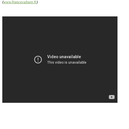
(
www.franceculture.fr
)