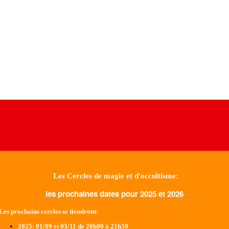
Les Cercles de magie et d'occultisme:
les prochaines dates pour 2025 et 2026
Les prochains cercles se tiendront:
2025
: 01/09 et 03/11 de 20h00 à 21h30