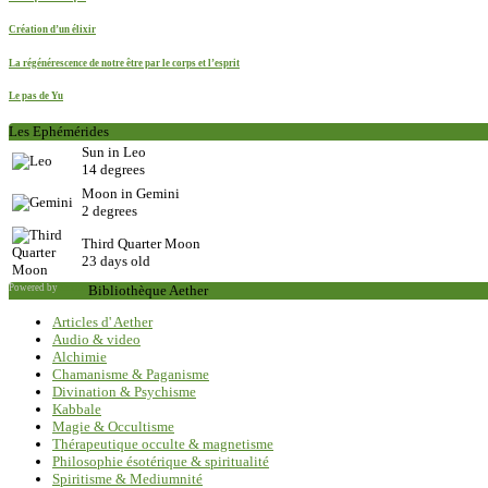
Création d’un élixir
La régénérescence de notre être par le corps et l’esprit
Le pas de Yu
Les Ephémérides
Sun in Leo
14 degrees
Moon in Gemini
2 degrees
Third Quarter Moon
23 days old
Powered by
Saxum
Bibliothèque Aether
Articles d' Aether
Audio & video
Alchimie
Chamanisme & Paganisme
Divination & Psychisme
Kabbale
Magie & Occultisme
Thérapeutique occulte & magnetisme
Philosophie ésotérique & spiritualité
Spiritisme & Mediumnité