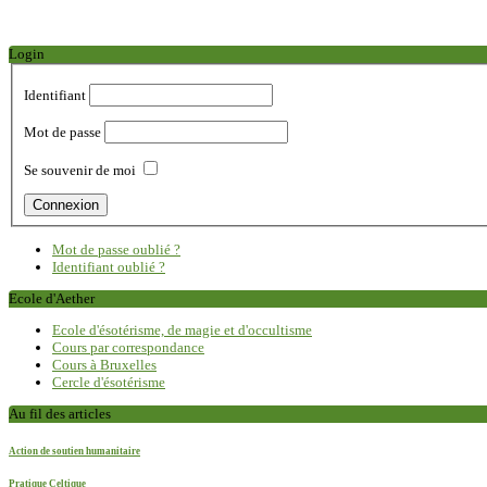
Login
Identifiant
Mot de passe
Se souvenir de moi
Mot de passe oublié ?
Identifiant oublié ?
Ecole d'Aether
Ecole d'ésotérisme, de magie et d'occultisme
Cours par correspondance
Cours à Bruxelles
Cercle d'ésotérisme
Au fil des articles
Action de soutien humanitaire
Pratique Celtique