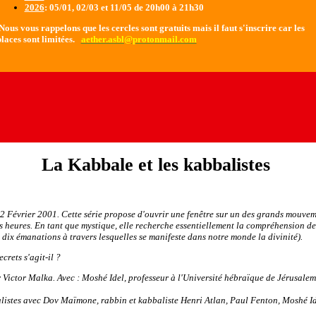
2026
: 05/01, 02/03 et 11/05 de 20h00 à 21h30
ous vous rappelons que les cercles sont gratuits mais il faut s'inscrire car les
laces sont limitées.
aether.asbl@protonmail.com
La Kabbale et les kabbalistes
Février 2001. Cette série propose d'ouvrir une fenêtre sur un des grands mouvemen
es heures. En tant que mystique, elle recherche essentiellement la compréhension de
 dix émanations à travers lesquelles se manifeste dans notre monde la divinité).
crets s'agit-il ?
r Victor Malka. Avec : Moshé Idel, professeur à l'Université hébraïque de Jérusalem
alistes avec Dov Maïmone, rabbin et kabbaliste Henri Atlan, Paul Fenton, Moshé I