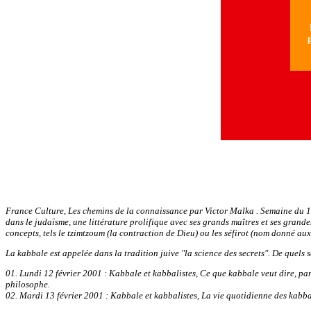
N
p
France Culture, Les chemins de la connaissance par Victor Malka . Semaine du 12 
dans le judaïsme, une littérature prolifique avec ses grands maîtres et ses grand
concepts, tels le tzimtzoum (la contraction de Dieu) ou les séfirot (nom donné aux
La kabbale est appelée dans la tradition juive "la science des secrets". De quels se
01. Lundi 12 février 2001 : Kabbale et kabbalistes, Ce que kabbale veut dire, pa
philosophe.
02. Mardi 13 février 2001 : Kabbale et kabbalistes, La vie quotidienne des kabb