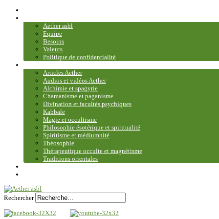
Accueil
Association
Aether asbl
Equipe
Besoins
Valeurs
Politique de confidentialité
Bibliothèque et médiathèque
Articles Aether
Audios et vidéos Aether
Alchimie et spagyrie
Chamanisme et paganisme
Divination et facultés psychiques
Kabbale
Magie et occultisme
Philosophie ésotérique et spiritualité
Spiritisme et médiumnité
Théosophie
Thérapeutique occulte et magnétisme
Traditions orientales
Contact
Plan du site
Rechercher