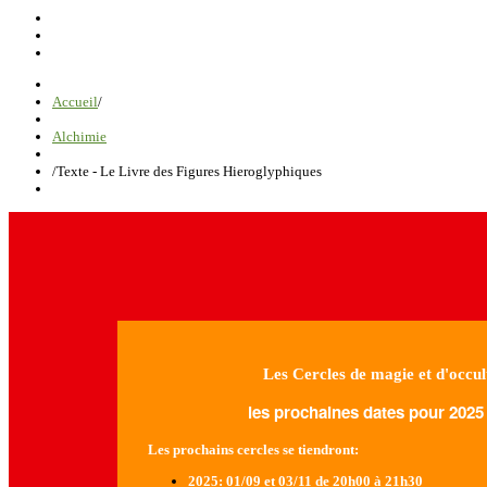
Accueil
/
Alchimie
/
Texte - Le Livre des Figures Hieroglyphiques
Les Cercles de magie et d'occul
les prochaines dates pour 2025 
Les prochains cercles se tiendront:
2025
: 01/09 et 03/11 de 20h00 à 21h30