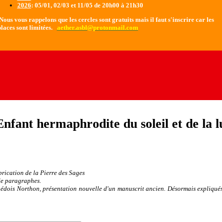
2026
: 05/01, 02/03 et 11/05 de 20h00 à 21h30
ous vous rappelons que les cercles sont gratuits mais il faut s'inscrire car les
laces sont limitées.
aether.asbl@protonmail.com
Enfant hermaphrodite du soleil et de la l
brication de la Pierre des Sages
de paragraphes.
édois Northon, présentation nouvelle d'un manuscrit ancien. Désormais expliqués 