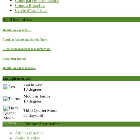
Cours par correspondance
Cours à Bruxelles
Cercle d'ésotérisme
Au fil des articles
Meditation sur la Mort
Appel taoïste aux entités de la Terre
Rituel d’invocation de la planète Mars
Le gardien du seuil
Méditation sur la musique
Les Ephémérides
Sun in Leo
13 degrees
Moon in Taurus
18 degrees
Third Quarter Moon
22 days old
Powered by
Saxum
Bibliothèque Aether
Articles d' Aether
Audio & video