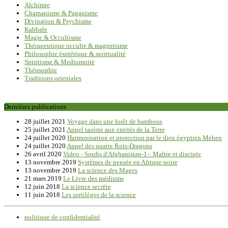
Alchimie
Chamanisme & Paganisme
Divination & Psychisme
Kabbale
Magie & Occultisme
Thérapeutique occulte & magnetisme
Philosophie ésotérique & spiritualité
Spiritisme & Mediumnité
Théosophie
Traditions orientales
Dernières publications
28 juillet 2021
Voyage dans une forêt de bambous
25 juillet 2021
Appel taoïste aux entités de la Terre
24 juillet 2020
Harmonisation et protection par le dieu égyptien Mehen
24 juillet 2020
Appel des quatre Rois-Dragons
26 avril 2020
Video - Soufis d'Afghanistan-1-: Maître et disciple
13 novembre 2019
Systèmes de pensée en Afrique noire
13 novembre 2019
La science des Mages
21 mars 2019
Le Livre des médiums
12 juin 2018
La science secrète
11 juin 2018
Les sortilèges de la science
politique de confidentialité