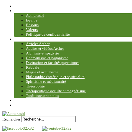
Accueil
Association
Aether asbl
Equipe
Besoins
Valeurs
Politique de confidentialité
Bibliothèque et médiathèque
Articles Aether
Audios et vidéos Aether
Alchimie et spagyrie
Chamanisme et paganisme
Divination et facultés psychiques
Kabbale
Magie et occultisme
Philosophie ésotérique et spiritualité
Spiritisme et médiumnité
Théosophie
Thérapeutique occulte et magnétisme
Traditions orientales
Contact
Plan du site
Rechercher