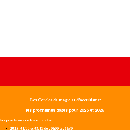
Les Cercles de magie et d'occultisme:
les prochaines dates pour 2025 et 2026
Les prochains cercles se tiendront:
2025
: 01/09 et 03/11 de 20h00 à 21h30