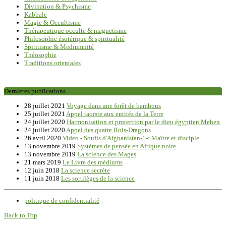
Divination & Psychisme
Kabbale
Magie & Occultisme
Thérapeutique occulte & magnetisme
Philosophie ésotérique & spiritualité
Spiritisme & Mediumnité
Théosophie
Traditions orientales
Dernières publications
28 juillet 2021
Voyage dans une forêt de bambous
25 juillet 2021
Appel taoïste aux entités de la Terre
24 juillet 2020
Harmonisation et protection par le dieu égyptien Mehen
24 juillet 2020
Appel des quatre Rois-Dragons
26 avril 2020
Video - Soufis d'Afghanistan-1-: Maître et disciple
13 novembre 2019
Systèmes de pensée en Afrique noire
13 novembre 2019
La science des Mages
21 mars 2019
Le Livre des médiums
12 juin 2018
La science secrète
11 juin 2018
Les sortilèges de la science
politique de confidentialité
Back to Top