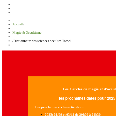
Accueil
/
Magie & Occultisme
/
Dictionnaire des sciences occultes Tome1
Les Cercles de magie et d'occul
les prochaines dates pour 2025 
Les prochains cercles se tiendront:
2025
: 01/09 et 03/11 de 20h00 à 21h30