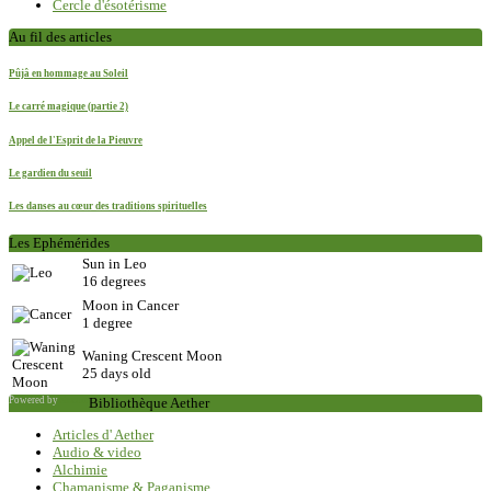
Cercle d'ésotérisme
Au fil des articles
Pûjâ en hommage au Soleil
Le carré magique (partie 2)
Appel de l'Esprit de la Pieuvre
Le gardien du seuil
Les danses au cœur des traditions spirituelles
Les Ephémérides
Sun in Leo
16 degrees
Moon in Cancer
1 degree
Waning Crescent Moon
25 days old
Powered by
Saxum
Bibliothèque Aether
Articles d' Aether
Audio & video
Alchimie
Chamanisme & Paganisme