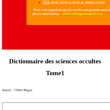
2026
: 05/01, 02/03 et 11/05 de 20h00 à 21h30
Nous vous rappelons que les cercles sont gratuits mais il 
places sont limitées.
aether.asbl@protonmail.com
Dictionnaire des sciences occultes
Tome1
Auteur : l'Abbé Migne