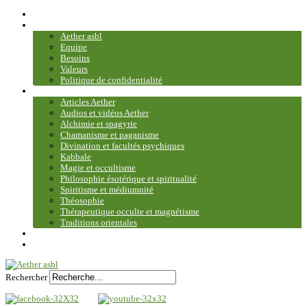
Accueil
Association
Aether asbl
Equipe
Besoins
Valeurs
Politique de confidentialité
Bibliothèque et médiathèque
Articles Aether
Audios et vidéos Aether
Alchimie et spagyrie
Chamanisme et paganisme
Divination et facultés psychiques
Kabbale
Magie et occultisme
Philosophie ésotérique et spiritualité
Spiritisme et médiumnité
Théosophie
Thérapeutique occulte et magnétisme
Traditions orientales
Contact
Plan du site
Rechercher