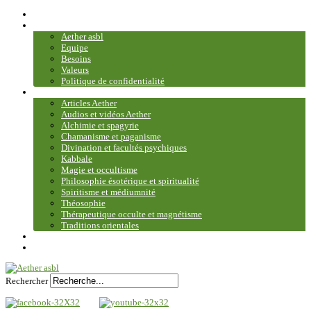
Accueil
Association
Aether asbl
Equipe
Besoins
Valeurs
Politique de confidentialité
Bibliothèque et médiathèque
Articles Aether
Audios et vidéos Aether
Alchimie et spagyrie
Chamanisme et paganisme
Divination et facultés psychiques
Kabbale
Magie et occultisme
Philosophie ésotérique et spiritualité
Spiritisme et médiumnité
Théosophie
Thérapeutique occulte et magnétisme
Traditions orientales
Contact
Plan du site
Rechercher