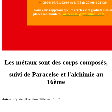
2026
: 05/01, 02/03 et 11/05 de 20h00 à 21h30
Nous vous rappelons que les cercles sont gratuits mais il 
places sont limitées.
aether.asbl@protonmail.com
Les métaux sont des corps composés,
suivi de Paracelse et l'alchimie au
16ème
Auteur
: Cyprien-Théodore Tiffereau, 1857