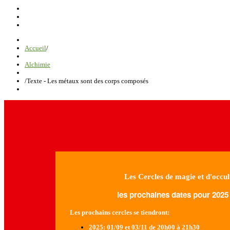
Accueil
/
Alchimie
/
Texte - Les métaux sont des corps composés
Les Cercles de magie et d'occul
les prochaines dates pour 2025 
Les prochains cercles se tiendront:
2025
: 01/09 et 03/11 de 20h00 à 21h30