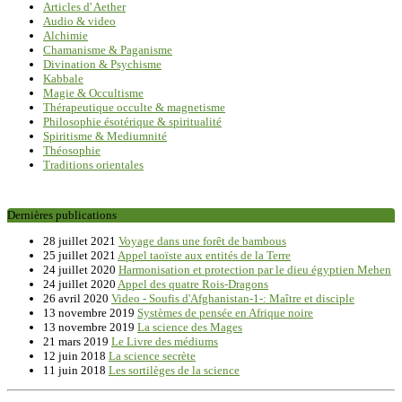
Articles d' Aether
Audio & video
Alchimie
Chamanisme & Paganisme
Divination & Psychisme
Kabbale
Magie & Occultisme
Thérapeutique occulte & magnetisme
Philosophie ésotérique & spiritualité
Spiritisme & Mediumnité
Théosophie
Traditions orientales
Dernières publications
28 juillet 2021
Voyage dans une forêt de bambous
25 juillet 2021
Appel taoïste aux entités de la Terre
24 juillet 2020
Harmonisation et protection par le dieu égyptien Mehen
24 juillet 2020
Appel des quatre Rois-Dragons
26 avril 2020
Video - Soufis d'Afghanistan-1-: Maître et disciple
13 novembre 2019
Systèmes de pensée en Afrique noire
13 novembre 2019
La science des Mages
21 mars 2019
Le Livre des médiums
12 juin 2018
La science secrète
11 juin 2018
Les sortilèges de la science