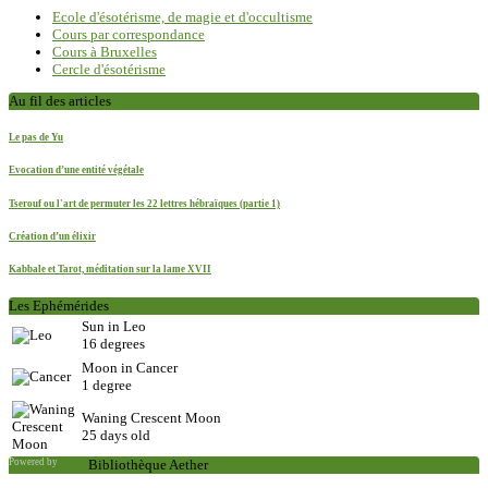
Ecole d'ésotérisme, de magie et d'occultisme
Cours par correspondance
Cours à Bruxelles
Cercle d'ésotérisme
Au fil des articles
Le pas de Yu
Evocation d’une entité végétale
Tserouf ou l'art de permuter les 22 lettres hébraïques (partie 1)
Création d’un élixir
Kabbale et Tarot, méditation sur la lame XVII
Les Ephémérides
Sun in Leo
16 degrees
Moon in Cancer
1 degree
Waning Crescent Moon
25 days old
Powered by
Saxum
Bibliothèque Aether