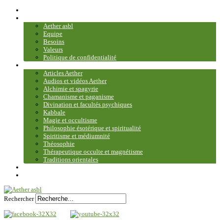
Accueil
Association
Aether asbl
Equipe
Besoins
Valeurs
Politique de confidentialité
Bibliothèque et médiathèque
Articles Aether
Audios et vidéos Aether
Alchimie et spagyrie
Chamanisme et paganisme
Divination et facultés psychiques
Kabbale
Magie et occultisme
Philosophie ésotérique et spiritualité
Spiritisme et médiumnité
Théosophie
Thérapeutique occulte et magnétisme
Traditions orientales
Contact
Plan du site
Rechercher