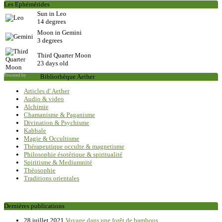
Les Ephémérides
Sun in Leo
14 degrees
Moon in Gemini
3 degrees
Third Quarter Moon
23 days old
Powered by
Saxum
Bibliothèque Aether
Articles d' Aether
Audio & video
Alchimie
Chamanisme & Paganisme
Divination & Psychisme
Kabbale
Magie & Occultisme
Thérapeutique occulte & magnetisme
Philosophie ésotérique & spiritualité
Spiritisme & Mediumnité
Théosophie
Traditions orientales
Dernières publications
28 juillet 2021
Voyage dans une forêt de bambous