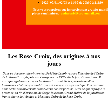
2026
: 05/01, 02/03 et 11/05 de 20h00 à 21h30
Nous vous rappelons que les cercles sont gratuits mais il 
places sont limitées.
aether.asbl@protonmail.com
Les Rose-Croix, des origines à nos
jours
Dans ce documentaire-interview, Frédéric Lenoir retrace l'histoire de l'Ordre
de la Rose-Croix, depuis son émergence au XVIIe siècle jusqu'à nos jours. Il
explique également en quoi les Rose-Croix ont été les promoteurs d'un
humanisme et d'une spiritualité qui ont marqué les esprits et que l'on retrouve
dans certains mouvements rosicruciens contemporains. C'est ce qui explique la
présence, en fin d'émission, de Serge Toussaint, Grand Maître de la juridiction
francophone de l'Ancien et Mystique Ordre de la Rose-Croix.