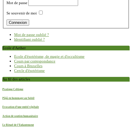
Mot de passe
Se souvenir de moi
Mot de passe oublié ?
Identifiant oublié ?
Ecole d'Aether
Ecole d'ésotérisme, de magie et d'occultisme
Cours par correspondance
Cours à Bruxelles
Cercle d'ésotérisme
Au fil des articles
Pratique Celtique
Pûjâ en hommage au Soleil
Evocation d’une entité végétale
Action de soutien humanitaire
Le Rituel de l’Enfantement