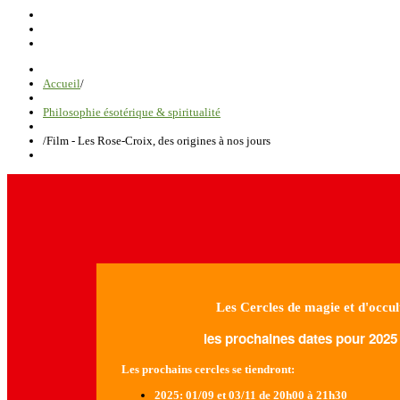
Accueil
/
Philosophie ésotérique & spiritualité
/
Film - Les Rose-Croix, des origines à nos jours
Les Cercles de magie et d'occul
les prochaines dates pour 2025 
Les prochains cercles se tiendront:
2025
: 01/09 et 03/11 de 20h00 à 21h30