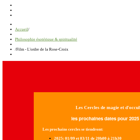
Accueil
/
Philosophie ésotérique & spiritualité
/
Film - L'ordre de la Rose-Croix
Les Cercles de magie et d'occul
les prochaines dates pour 2025 
Les prochains cercles se tiendront:
2025
: 01/09 et 03/11 de 20h00 à 21h30