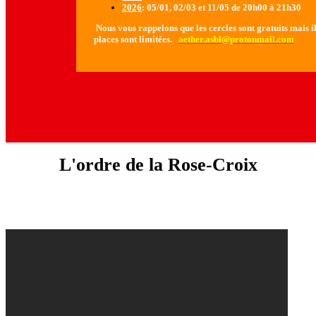
2026
: 05/01, 02/03 et 11/05 de 20h00 à 21h30
Nous vous rappelons que les cercles sont gratuits mais il 
places sont limitées.
aether.asbl@protonmail.com
L'ordre de la Rose-Croix