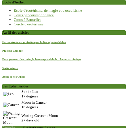
Ecole d'Aether
Ecole d'ésotérisme, de magie et d'occultisme
Cours par correspondance
Cours à Bruxelles
Cercle d'ésotérisme
Au fil des articles
Harmonisation et protection par le dieu égyptien Mehen
Pratique Celtique
Enseignement d’un rosier, la beauté splendide de l’Amour alchimique
Sortie astrale
Appel de nos Guides
Les Ephémérides
Sun in Leo
17 degrees
Moon in Cancer
16 degrees
Waning Crescent Moon
27 days old
Powered by
Saxum
Bibliothèque Aether