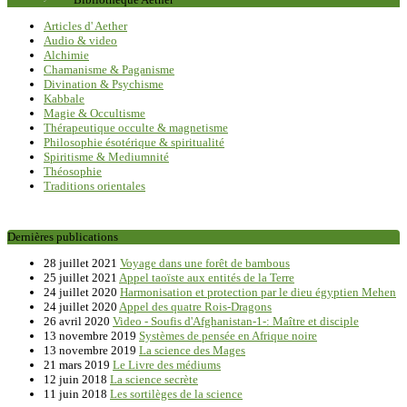
Articles d' Aether
Audio & video
Alchimie
Chamanisme & Paganisme
Divination & Psychisme
Kabbale
Magie & Occultisme
Thérapeutique occulte & magnetisme
Philosophie ésotérique & spiritualité
Spiritisme & Mediumnité
Théosophie
Traditions orientales
Dernières publications
28 juillet 2021
Voyage dans une forêt de bambous
25 juillet 2021
Appel taoïste aux entités de la Terre
24 juillet 2020
Harmonisation et protection par le dieu égyptien Mehen
24 juillet 2020
Appel des quatre Rois-Dragons
26 avril 2020
Video - Soufis d'Afghanistan-1-: Maître et disciple
13 novembre 2019
Systèmes de pensée en Afrique noire
13 novembre 2019
La science des Mages
21 mars 2019
Le Livre des médiums
12 juin 2018
La science secrète
11 juin 2018
Les sortilèges de la science