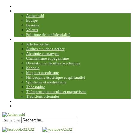
Accueil
Association
Aether asbl
Equipe
Besoins
Valeurs
Politique de confidentialité
Bibliothèque et médiathèque
Articles Aether
Audios et vidéos Aether
Alchimie et spagyrie
Chamanisme et paganisme
Divination et facultés psychiques
Kabbale
Magie et occultisme
Philosophie ésotérique et spiritualité
Spiritisme et médiumnité
Théosophie
Thérapeutique occulte et magnétisme
Traditions orientales
Contact
Plan du site
Rechercher